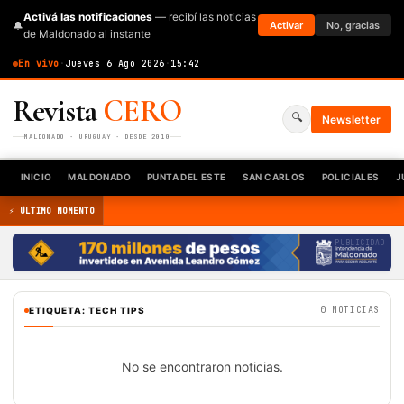
Activá las notificaciones
— recibí las noticias
🔔
Activar
No, gracias
de Maldonado al instante
En vivo
·
Jueves 6 Ago 2026
·
15:42
Revista
CERO
🔍
Newsletter
MALDONADO · URUGUAY · DESDE 2010
INICIO
MALDONADO
PUNTA DEL ESTE
SAN CARLOS
POLICIALES
J
⚡ ÚLTIMO MOMENTO
PUBLICIDAD
0 NOTICIAS
ETIQUETA: TECH TIPS
No se encontraron noticias.