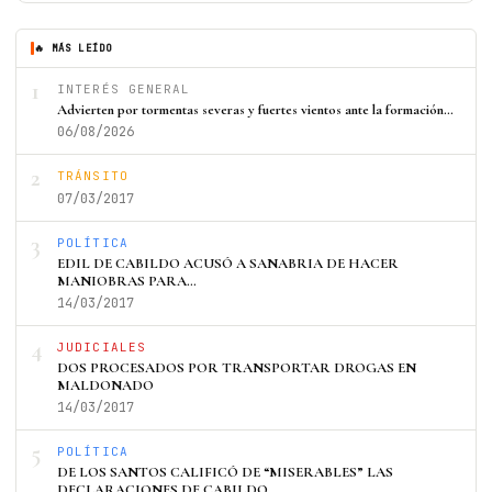
🔥 MÁS LEÍDO
1
INTERÉS GENERAL
Advierten por tormentas severas y fuertes vientos ante la formación…
06/08/2026
2
TRÁNSITO
07/03/2017
3
POLÍTICA
EDIL DE CABILDO ACUSÓ A SANABRIA DE HACER
MANIOBRAS PARA…
14/03/2017
4
JUDICIALES
DOS PROCESADOS POR TRANSPORTAR DROGAS EN
MALDONADO
14/03/2017
5
POLÍTICA
DE LOS SANTOS CALIFICÓ DE “MISERABLES” LAS
DECLARACIONES DE CABILDO…