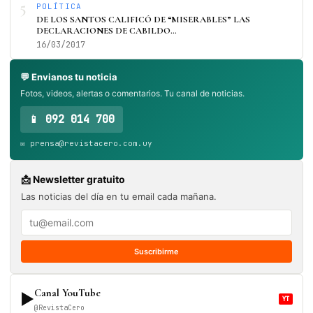
5
POLÍTICA
DE LOS SANTOS CALIFICÓ DE “MISERABLES” LAS
DECLARACIONES DE CABILDO…
16/03/2017
💬 Envianos tu noticia
Fotos, videos, alertas o comentarios. Tu canal de noticias.
📱 092 014 700
✉️ prensa@revistacero.com.uy
📩 Newsletter gratuito
Las noticias del día en tu email cada mañana.
Suscribirme
Canal YouTube
▶
YT
@RevistaCero