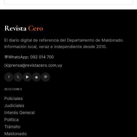
Revista
Cero
El diario digital de referencia del Departamento de Maldonado.
Información local, veraz e independiente desde 2010.
💬
WhatsApp: 092 014 700
✉️
prensa@revistacero.com.uy
f
𝕏
▶
◉
💬
SECCIONES
Policiales
Judiciales
Interés General
Política
Tránsito
Maldonado