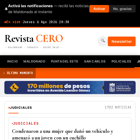
Activá las notificaciones
— recibí las noticias
🔔
Activar
No, gracias
de Maldonado al instante
En vivo
·
Jueves 6 Ago 2026
·
20:38
Revista
CERO
🔍
Newsletter
MALDONADO · URUGUAY · DESDE 2010
INICIO
MALDONADO
PUNTA DEL ESTE
SAN CARLOS
POLICIALES
J
⚡ ÚLTIMO MOMENTO
PUBLICIDAD
1702 NOTICIAS
JUDICIALES
JUDICIALES
Condenaron a una mujer que dañó un vehículo y
amenazó a un joven con un cuchillo