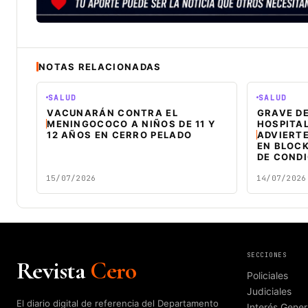
NOTAS RELACIONADAS
SALUD
SALUD
VACUNARÁN CONTRA EL
GRAVE DE
MENINGOCOCO A NIÑOS DE 11 Y
HOSPITA
12 AÑOS EN CERRO PELADO
ADVIERT
EN BLOCK
DE COND
15/07/2026
14/07/2026
SECCIONES
Revista
Cero
Policiales
Judiciales
El diario digital de referencia del Departamento
Interés Gener