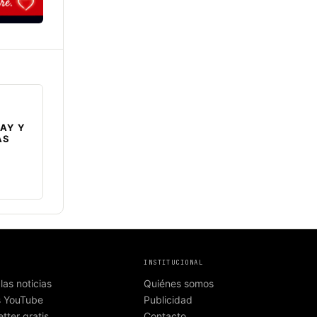
AY Y
AS
INSTITUCIONAL
las noticias
Quiénes somos
s YouTube
Publicidad
tter gratis
Contacto