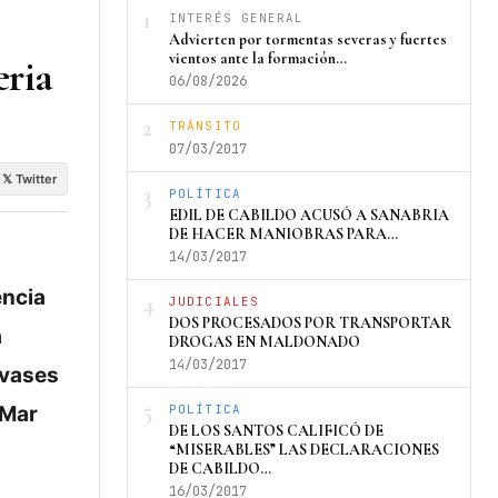
1
INTERÉS GENERAL
Advierten por tormentas severas y fuertes
vientos ante la formación…
eria
06/08/2026
2
TRÁNSITO
07/03/2017
𝕏 Twitter
3
POLÍTICA
EDIL DE CABILDO ACUSÓ A SANABRIA
DE HACER MANIOBRAS PARA…
14/03/2017
encia
4
JUDICIALES
DOS PROCESADOS POR TRANSPORTAR
a
DROGAS EN MALDONADO
14/03/2017
nvases
5
 Mar
POLÍTICA
DE LOS SANTOS CALIFICÓ DE
“MISERABLES” LAS DECLARACIONES
DE CABILDO…
16/03/2017