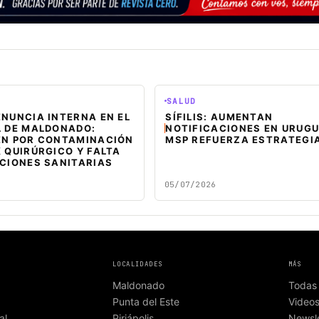
SALUD
NUNCIA INTERNA EN EL
SÍFILIS: AUMENTAN
L DE MALDONADO:
NOTIFICACIONES EN URUGU
EN POR CONTAMINACIÓN
MSP REFUERZA ESTRATEGI
 QUIRÚRGICO Y FALTA
ICIONES SANITARIAS
05/07/2026
LOCALIDADES
MÁS
Maldonado
Todas 
Punta del Este
Video
al
Piriápolis
Newsle