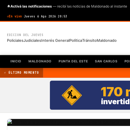
🔔
Activá las notificaciones
— recibí las noticias de Maldonado al instante
En vivo
·
Jueves 6 Ago 2026
·
20:53
EDICION DEL JUEVES
Policiales
Judiciales
Interés General
Política
Tránsito
Maldonado
INICIO
MALDONADO
PUNTA DEL ESTE
SAN CARLOS
PO
⚡ ÚLTIMO MOMENTO