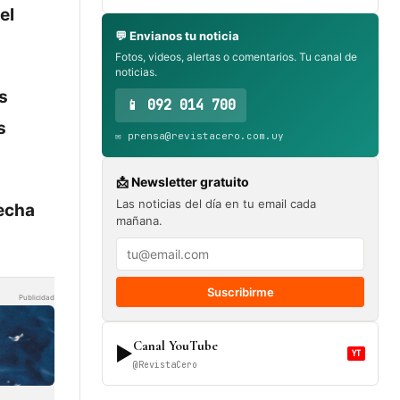
el
💬 Envianos tu noticia
Fotos, videos, alertas o comentarios. Tu canal de
noticias.
s
📱 092 014 700
s
✉️ prensa@revistacero.com.uy
📩 Newsletter gratuito
Las noticias del día en tu email cada
echa
mañana.
Suscribirme
Publicidad
Canal YouTube
▶
YT
@RevistaCero