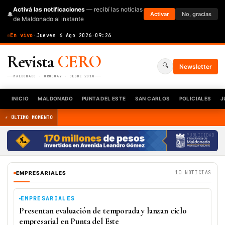
Activá las notificaciones
— recibí las noticias
🔔
Activar
No, gracias
de Maldonado al instante
En vivo
·
Jueves 6 Ago 2026
·
09:26
CERO
Revista
🔍
Newsletter
MALDONADO · URUGUAY · DESDE 2010
INICIO
MALDONADO
PUNTA DEL ESTE
SAN CARLOS
POLICIALES
J
⚡ ÚLTIMO MOMENTO
PUBLICIDAD
10 NOTICIAS
EMPRESARIALES
EMPRESARIALES
Presentan evaluación de temporada y lanzan ciclo
empresarial en Punta del Este