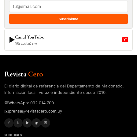
Suscribirme
Canal YouTube
▶
YT
@RevistaCero
Revista
Cero
El diario digital de referencia del Departamento de Maldonado.
Información local, veraz e independiente desde 2010.
💬
WhatsApp: 092 014 700
✉️
prensa@revistacero.com.uy
f
𝕏
▶
◉
💬
SECCIONES