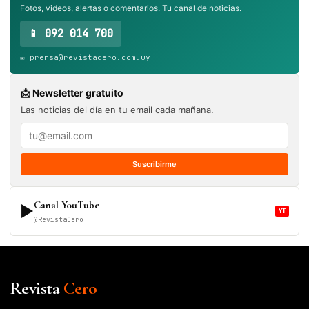
Fotos, videos, alertas o comentarios. Tu canal de noticias.
📱 092 014 700
✉️ prensa@revistacero.com.uy
📩 Newsletter gratuito
Las noticias del día en tu email cada mañana.
Suscribirme
Canal YouTube
▶
YT
@RevistaCero
Revista
Cero