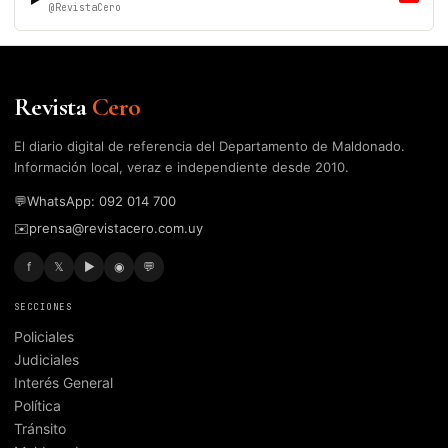
@RevistaCero
Revista
Cero
El diario digital de referencia del Departamento de Maldonado.
Información local, veraz e independiente desde 2010.
💬
WhatsApp: 092 014 700
✉️
prensa@revistacero.com.uy
f
𝕏
▶
◉
💬
SECCIONES
Policiales
Judiciales
Interés General
Política
Tránsito