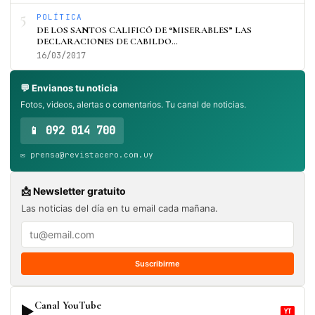
5
POLÍTICA
DE LOS SANTOS CALIFICÓ DE “MISERABLES” LAS
DECLARACIONES DE CABILDO…
16/03/2017
💬 Envianos tu noticia
Fotos, videos, alertas o comentarios. Tu canal de noticias.
📱 092 014 700
✉️ prensa@revistacero.com.uy
📩 Newsletter gratuito
Las noticias del día en tu email cada mañana.
Suscribirme
Canal YouTube
▶
YT