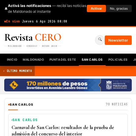
Activá las notificaciones
— recibí las noticias
🔔
Activar
No, gracias
de Maldonado al instante
En vivo
·
Jueves 6 Ago 2026
·
08:08
Revista
CERO
🔍
Newsletter
MALDONADO · URUGUAY · DESDE 2010
INICIO
MALDONADO
PUNTA DEL ESTE
SAN CARLOS
POLICIALES
J
⚡ ÚLTIMO MOMENTO
PUBLICIDAD
70 NOTICIAS
SAN CARLOS
SAN CARLOS
Carnaval de San Carlos: resultados de la prueba de
admisión del concurso del interior