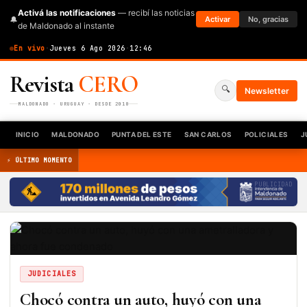
Activá las notificaciones
— recibí las noticias
🔔
Activar
No, gracias
de Maldonado al instante
En vivo
·
Jueves 6 Ago 2026
·
12:46
Revista
CERO
🔍
Newsletter
MALDONADO · URUGUAY · DESDE 2010
INICIO
MALDONADO
PUNTA DEL ESTE
SAN CARLOS
POLICIALES
J
⚡ ÚLTIMO MOMENTO
PUBLICIDAD
JUDICIALES
Chocó contra un auto, huyó con una