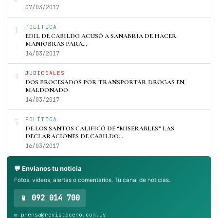
07/03/2017
3
POLÍTICA
EDIL DE CABILDO ACUSÓ A SANABRIA DE HACER
MANIOBRAS PARA…
14/03/2017
4
JUDICIALES
DOS PROCESADOS POR TRANSPORTAR DROGAS EN
MALDONADO
14/03/2017
5
POLÍTICA
DE LOS SANTOS CALIFICÓ DE “MISERABLES” LAS
DECLARACIONES DE CABILDO…
16/03/2017
💬 Envianos tu noticia
Fotos, videos, alertas o comentarios. Tu canal de noticias.
📱 092 014 700
✉️ prensa@revistacero.com.uy