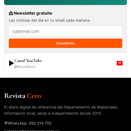
📩 Newsletter gratuito
Las noticias del día en tu email cada mañana.
Suscribirme
Canal YouTube
▶
YT
@RevistaCero
Revista
Cero
El diario digital de referencia del Departamento de Maldonado.
Información local, veraz e independiente desde 2010.
💬
WhatsApp: 092 014 700