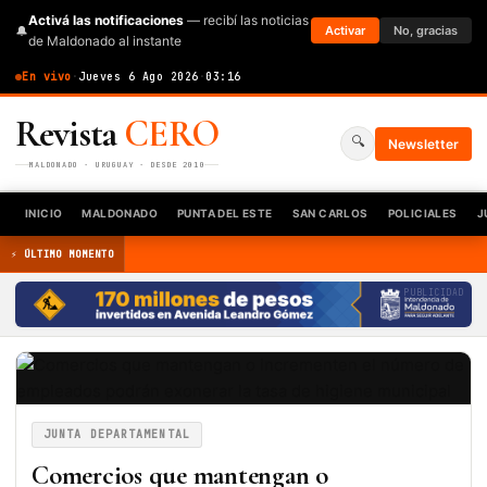
Activá las notificaciones
— recibí las noticias
🔔
Activar
No, gracias
de Maldonado al instante
En vivo
·
Jueves 6 Ago 2026
·
03:16
Revista
CERO
🔍
Newsletter
MALDONADO · URUGUAY · DESDE 2010
INICIO
MALDONADO
PUNTA DEL ESTE
SAN CARLOS
POLICIALES
J
⚡ ÚLTIMO MOMENTO
PUBLICIDAD
JUNTA DEPARTAMENTAL
Comercios que mantengan o