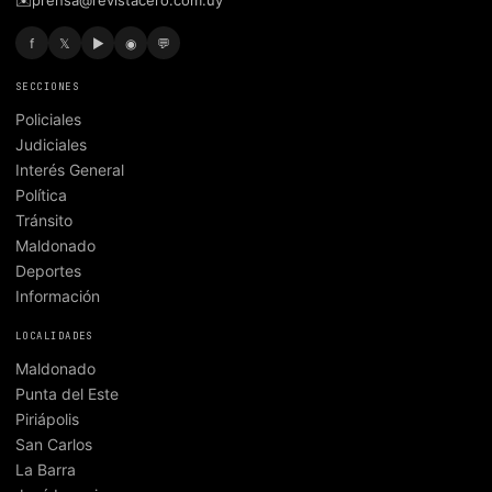
✉️
prensa@revistacero.com.uy
f
𝕏
▶
◉
💬
SECCIONES
Policiales
Judiciales
Interés General
Política
Tránsito
Maldonado
Deportes
Información
LOCALIDADES
Maldonado
Punta del Este
Piriápolis
San Carlos
La Barra