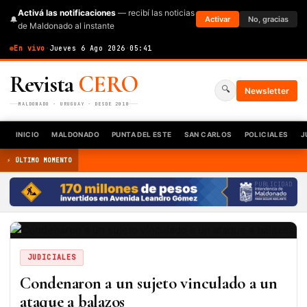
Activá las notificaciones
— recibí las noticias
🔔
Activar
No, gracias
de Maldonado al instante
En vivo
·
Jueves 6 Ago 2026
·
05:41
Revista
CERO
🔍
Newsletter
MALDONADO · URUGUAY · DESDE 2010
INICIO
MALDONADO
PUNTA DEL ESTE
SAN CARLOS
POLICIALES
J
⚡ ÚLTIMO MOMENTO
PUBLICIDAD
JUDICIALES
Condenaron a un sujeto vinculado a un
ataque a balazos