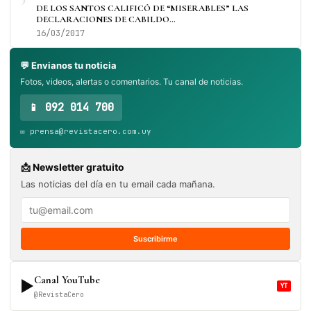
DE LOS SANTOS CALIFICÓ DE “MISERABLES” LAS
DECLARACIONES DE CABILDO…
16/03/2017
💬 Envianos tu noticia
Fotos, videos, alertas o comentarios. Tu canal de noticias.
📱 092 014 700
✉️ prensa@revistacero.com.uy
📩 Newsletter gratuito
Las noticias del día en tu email cada mañana.
Suscribirme
Canal YouTube
▶
YT
@RevistaCero