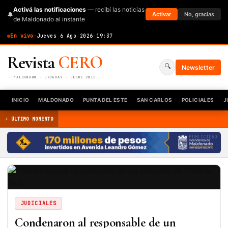
Activá las notificaciones
— recibí las noticias
🔔
Activar
No, gracias
de Maldonado al instante
En vivo
·
Jueves 6 Ago 2026
·
19:37
Revista
CERO
🔍
Newsletter
MALDONADO · URUGUAY · DESDE 2010
INICIO
MALDONADO
PUNTA DEL ESTE
SAN CARLOS
POLICIALES
J
⚡ ÚLTIMO MOMENTO
PUBLICIDAD
JUDICIALES
Condenaron al responsable de un