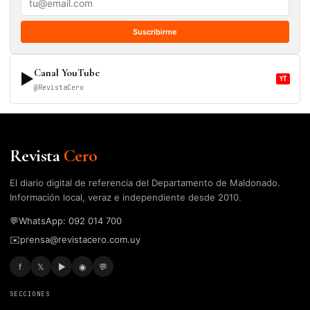
Suscribirme
Canal YouTube
▶
YT
@RevistaCero
Revista
Cero
El diario digital de referencia del Departamento de Maldonado.
Información local, veraz e independiente desde 2010.
💬
WhatsApp: 092 014 700
✉️
prensa@revistacero.com.uy
f
𝕏
▶
◉
💬
SECCIONES