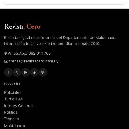
Revista
Cero
El diario digital de referencia del Departamento de Maldonado.
Información local, veraz e independiente desde 2010.
💬
WhatsApp: 092 014 700
✉️
prensa@revistacero.com.uy
f
𝕏
▶
◉
💬
SECCIONES
Policiales
Judiciales
Interés General
Política
Tránsito
Maldonado