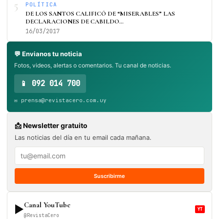
5
POLÍTICA
DE LOS SANTOS CALIFICÓ DE “MISERABLES” LAS
DECLARACIONES DE CABILDO…
16/03/2017
💬 Envianos tu noticia
Fotos, videos, alertas o comentarios. Tu canal de noticias.
📱 092 014 700
✉️ prensa@revistacero.com.uy
📩 Newsletter gratuito
Las noticias del día en tu email cada mañana.
Suscribirme
Canal YouTube
▶
YT
@RevistaCero