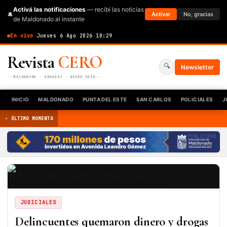
Activá las notificaciones
— recibí las noticias
🔔
Activar
No, gracias
de Maldonado al instante
En vivo
·
Jueves 6 Ago 2026
·
10:29
Revista
CERO
🔍
Newsletter
MALDONADO · URUGUAY · DESDE 2010
INICIO
MALDONADO
PUNTA DEL ESTE
SAN CARLOS
POLICIALES
J
⚡ ÚLTIMO MOMENTO
PUBLICIDAD
JUDICIALES
Delincuentes quemaron dinero y drogas