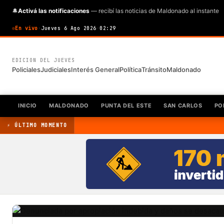
🔔
Activá las notificaciones
— recibí las noticias de Maldonado al instante
En vivo
·
Jueves 6 Ago 2026
·
02:29
EDICION DEL JUEVES
Policiales
Judiciales
Interés General
Política
Tránsito
Maldonado
INICIO
MALDONADO
PUNTA DEL ESTE
SAN CARLOS
PO
⚡ ÚLTIMO MOMENTO