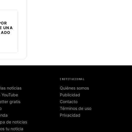
POR
E UNA
NADO
INSTITUCIONAL
las noticias
Quiénes somos
s YouTube
Publicidad
tter gratis
Contacto
o
Términos de uso
enda
Privacidad
pa de noticias
os tu noticia