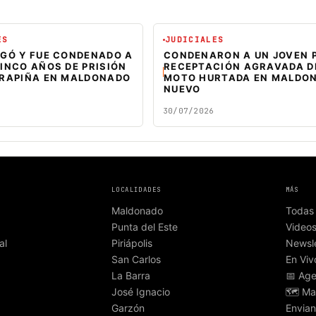
ES
JUDICIALES
EGÓ Y FUE CONDENADO A
CONDENARON A UN JOVEN 
INCO AÑOS DE PRISIÓN
RECEPTACIÓN AGRAVADA D
 RAPIÑA EN MALDONADO
MOTO HURTADA EN MALDO
NUEVO
30/07/2026
LOCALIDADES
MÁS
Maldonado
Todas 
Punta del Este
Video
al
Piriápolis
Newsle
San Carlos
En Viv
La Barra
📅 Ag
José Ignacio
🗺️ Ma
Garzón
Envian