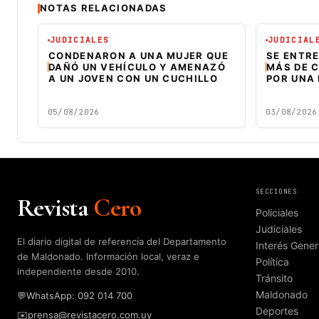
NOTAS RELACIONADAS
JUDICIALES
JUDICIAL
CONDENARON A UNA MUJER QUE
SE ENTR
DAÑÓ UN VEHÍCULO Y AMENAZÓ
MÁS DE C
A UN JOVEN CON UN CUCHILLO
POR UNA
05/08/2026
03/08/2026
SECCIONES
Revista
Cero
Policiales
Judiciales
El diario digital de referencia del Departamento
Interés Gener
de Maldonado. Información local, veraz e
Política
independiente desde 2010.
Tránsito
Maldonado
💬
WhatsApp: 092 014 700
Deportes
✉️
prensa@revistacero.com.uy