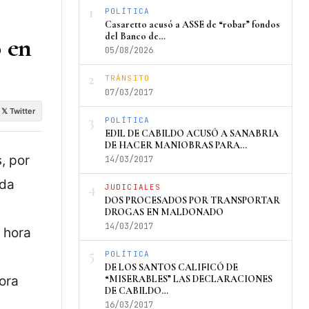
1
POLÍTICA
Casaretto acusó a ASSE de “robar” fondos
del Banco de…
 en
05/08/2026
2
TRÁNSITO
07/03/2017
𝕏 Twitter
3
POLÍTICA
EDIL DE CABILDO ACUSÓ A SANABRIA
DE HACER MANIOBRAS PARA…
, por
14/03/2017
ida
4
JUDICIALES
DOS PROCESADOS POR TRANSPORTAR
DROGAS EN MALDONADO
14/03/2017
 hora
5
POLÍTICA
DE LOS SANTOS CALIFICÓ DE
ora
“MISERABLES” LAS DECLARACIONES
DE CABILDO…
16/03/2017