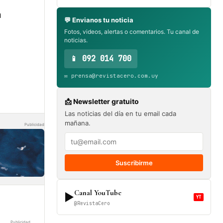
a
💬 Envianos tu noticia
Fotos, videos, alertas o comentarios. Tu canal de
noticias.
📱 092 014 700
✉️ prensa@revistacero.com.uy
📩 Newsletter gratuito
Las noticias del día en tu email cada
mañana.
Publicidad
Suscribirme
Canal YouTube
▶
YT
@RevistaCero
Publicidad