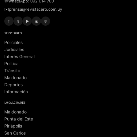
💬
WhatsApp: 092 014 700
✉️
prensa@revistacero.com.uy
f
𝕏
▶
◉
💬
SECCIONES
Policiales
Judiciales
Interés General
Política
Tránsito
Maldonado
Deportes
Información
LOCALIDADES
Maldonado
Punta del Este
Piriápolis
San Carlos