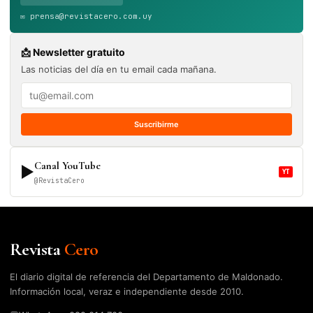
✉️ prensa@revistacero.com.uy
📩 Newsletter gratuito
Las noticias del día en tu email cada mañana.
Suscribirme
Canal YouTube
▶
YT
@RevistaCero
Revista
Cero
El diario digital de referencia del Departamento de Maldonado.
Información local, veraz e independiente desde 2010.