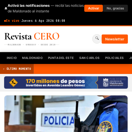
Activá las notificaciones
— recibí las noticias
🔔
Activar
No, gracias
de Maldonado al instante
En vivo
·
Jueves 6 Ago 2026
·
08:08
Revista
CERO
🔍
Newsletter
MALDONADO · URUGUAY · DESDE 2010
INICIO
MALDONADO
PUNTA DEL ESTE
SAN CARLOS
POLICIALES
J
⚡ ÚLTIMO MOMENTO
PUBLICIDAD