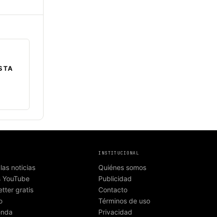
STA
INSTITUCIONAL
las noticias
Quiénes somos
s YouTube
Publicidad
tter gratis
Contacto
o
Términos de uso
enda
Privacidad