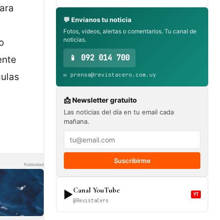
ara
💬 Envianos tu noticia
Fotos, videos, alertas o comentarios. Tu canal de
noticias.
o
📱 092 014 700
ente
culas
✉️ prensa@revistacero.com.uy
📩 Newsletter gratuito
Las noticias del día en tu email cada
mañana.
Suscribirme
Publicidad
Canal YouTube
▶
YT
@RevistaCero