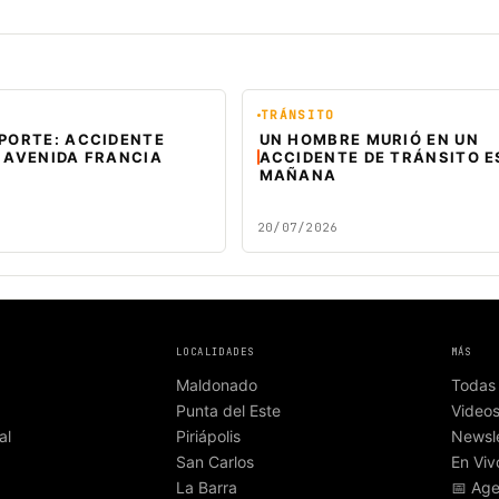
TRÁNSITO
EPORTE: ACCIDENTE
UN HOMBRE MURIÓ EN UN
 AVENIDA FRANCIA
ACCIDENTE DE TRÁNSITO E
MAÑANA
20/07/2026
LOCALIDADES
MÁS
Maldonado
Todas 
Punta del Este
Video
al
Piriápolis
Newsle
San Carlos
En Viv
La Barra
📅 Ag