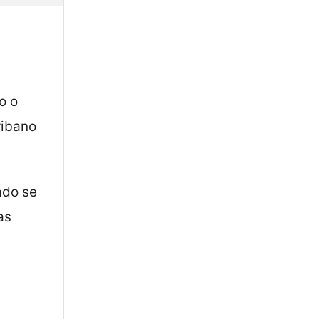
o o
ribano
ado se
as