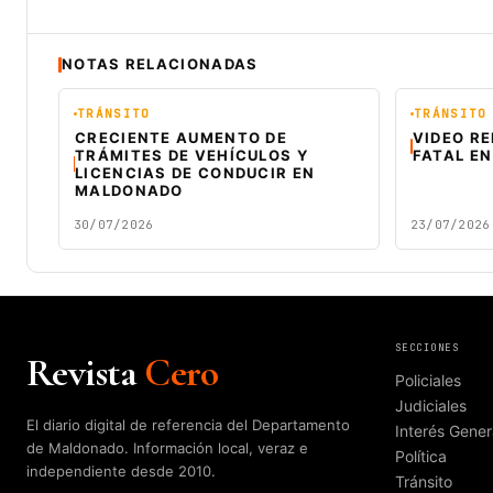
NOTAS RELACIONADAS
TRÁNSITO
TRÁNSITO
CRECIENTE AUMENTO DE
VIDEO R
TRÁMITES DE VEHÍCULOS Y
FATAL EN
LICENCIAS DE CONDUCIR EN
MALDONADO
30/07/2026
23/07/2026
SECCIONES
Revista
Cero
Policiales
Judiciales
El diario digital de referencia del Departamento
Interés Gener
de Maldonado. Información local, veraz e
Política
independiente desde 2010.
Tránsito