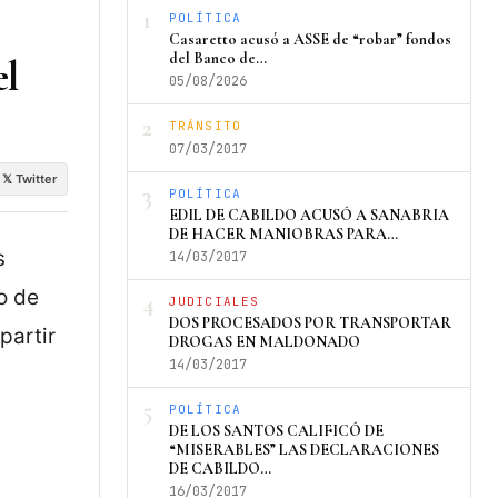
1
POLÍTICA
Casaretto acusó a ASSE de “robar” fondos
del Banco de…
el
05/08/2026
2
TRÁNSITO
07/03/2017
𝕏 Twitter
3
POLÍTICA
EDIL DE CABILDO ACUSÓ A SANABRIA
DE HACER MANIOBRAS PARA…
s
14/03/2017
o de
4
JUDICIALES
DOS PROCESADOS POR TRANSPORTAR
partir
DROGAS EN MALDONADO
14/03/2017
5
POLÍTICA
DE LOS SANTOS CALIFICÓ DE
“MISERABLES” LAS DECLARACIONES
DE CABILDO…
16/03/2017