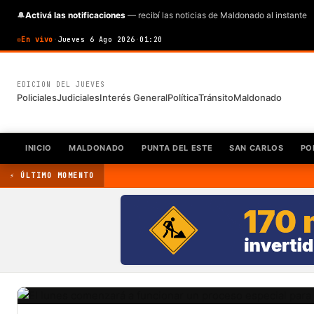
🔔
Activá las notificaciones
— recibí las noticias de Maldonado al instante
En vivo
·
Jueves 6 Ago 2026
·
01:20
EDICION DEL JUEVES
Policiales
Judiciales
Interés General
Política
Tránsito
Maldonado
INICIO
MALDONADO
PUNTA DEL ESTE
SAN CARLOS
PO
⚡ ÚLTIMO MOMENTO