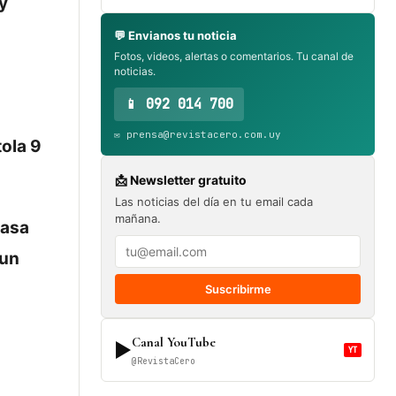
y
💬 Envianos tu noticia
Fotos, videos, alertas o comentarios. Tu canal de
noticias.
📱 092 014 700
✉️ prensa@revistacero.com.uy
tola 9
📩 Newsletter gratuito
Las noticias del día en tu email cada
mañana.
casa
 un
Suscribirme
Canal YouTube
▶
YT
@RevistaCero