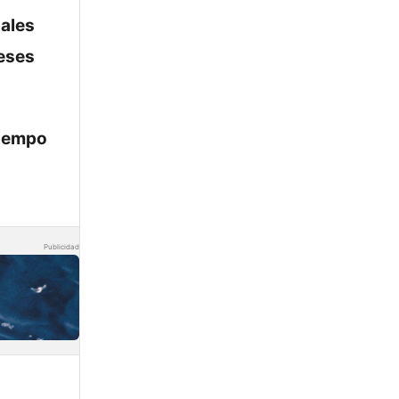
iales
meses
tiempo
Publicidad