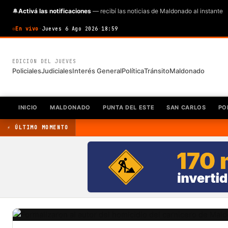
🔔
Activá las notificaciones
— recibí las noticias de Maldonado al instante
En vivo
·
Jueves 6 Ago 2026
·
18:59
EDICION DEL JUEVES
Policiales
Judiciales
Interés General
Política
Tránsito
Maldonado
INICIO
MALDONADO
PUNTA DEL ESTE
SAN CARLOS
PO
⚡ ÚLTIMO MOMENTO