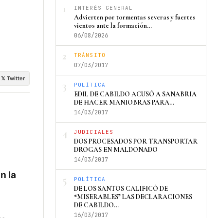
1
INTERÉS GENERAL
Advierten por tormentas severas y fuertes
vientos ante la formación…
06/08/2026
2
TRÁNSITO
07/03/2017
𝕏 Twitter
3
POLÍTICA
EDIL DE CABILDO ACUSÓ A SANABRIA
DE HACER MANIOBRAS PARA…
14/03/2017
4
JUDICIALES
DOS PROCESADOS POR TRANSPORTAR
DROGAS EN MALDONADO
14/03/2017
n la
5
POLÍTICA
DE LOS SANTOS CALIFICÓ DE
“MISERABLES” LAS DECLARACIONES
DE CABILDO…
16/03/2017