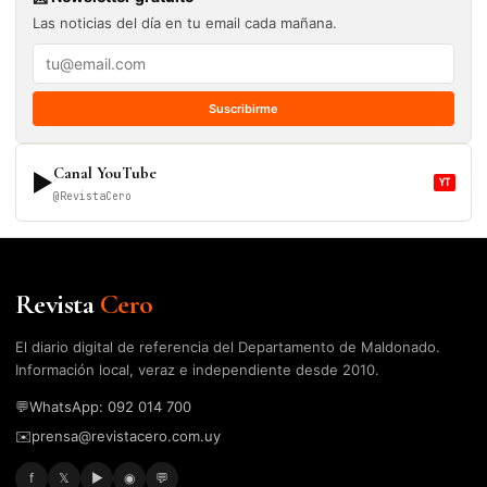
Las noticias del día en tu email cada mañana.
Suscribirme
Canal YouTube
▶
YT
@RevistaCero
Revista
Cero
El diario digital de referencia del Departamento de Maldonado.
Información local, veraz e independiente desde 2010.
💬
WhatsApp: 092 014 700
✉️
prensa@revistacero.com.uy
f
𝕏
▶
◉
💬