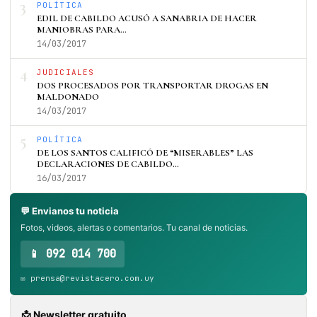
3
POLÍTICA
EDIL DE CABILDO ACUSÓ A SANABRIA DE HACER
MANIOBRAS PARA…
14/03/2017
4
JUDICIALES
DOS PROCESADOS POR TRANSPORTAR DROGAS EN
MALDONADO
14/03/2017
5
POLÍTICA
DE LOS SANTOS CALIFICÓ DE “MISERABLES” LAS
DECLARACIONES DE CABILDO…
16/03/2017
💬 Envianos tu noticia
Fotos, videos, alertas o comentarios. Tu canal de noticias.
📱 092 014 700
✉️ prensa@revistacero.com.uy
📩 Newsletter gratuito