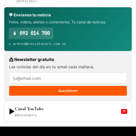
16/03/2017
💬 Envianos tu noticia
Fotos, videos, alertas o comentarios. Tu canal de noticias.
📱 092 014 700
✉️ prensa@revistacero.com.uy
📩 Newsletter gratuito
Las noticias del día en tu email cada mañana.
Suscribirme
Canal YouTube
▶
YT
@RevistaCero