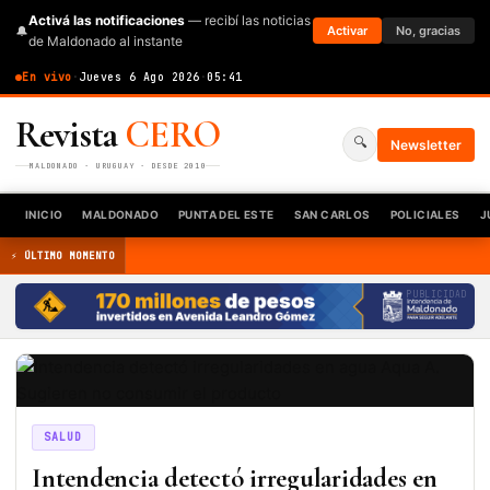
Activá las notificaciones
— recibí las noticias
🔔
Activar
No, gracias
de Maldonado al instante
En vivo
·
Jueves 6 Ago 2026
·
05:41
Revista
CERO
🔍
Newsletter
MALDONADO · URUGUAY · DESDE 2010
INICIO
MALDONADO
PUNTA DEL ESTE
SAN CARLOS
POLICIALES
J
⚡ ÚLTIMO MOMENTO
PUBLICIDAD
SALUD
Intendencia detectó irregularidades en