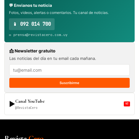
💬 Envianos tu noticia
Fotos, videos, alertas o comentarios. Tu canal de noticias.
📱 092 014 700
✉️ prensa@revistacero.com.uy
📩 Newsletter gratuito
Las noticias del día en tu email cada mañana.
Suscribirme
Canal YouTube
▶
YT
@RevistaCero
Revista
Cero