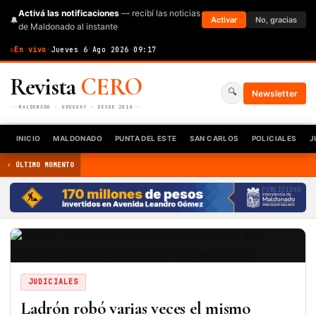
Activá las notificaciones
— recibí las noticias
🔔
Activar
No, gracias
de Maldonado al instante
En vivo
·
Jueves 6 Ago 2026
·
09:17
Revista
CERO
🔍
Newsletter
MALDONADO · URUGUAY · DESDE 2010
INICIO
MALDONADO
PUNTA DEL ESTE
SAN CARLOS
POLICIALES
J
⚡ ÚLTIMO MOMENTO
PUBLICIDAD
JUDICIALES
Ladrón robó varias veces el mismo