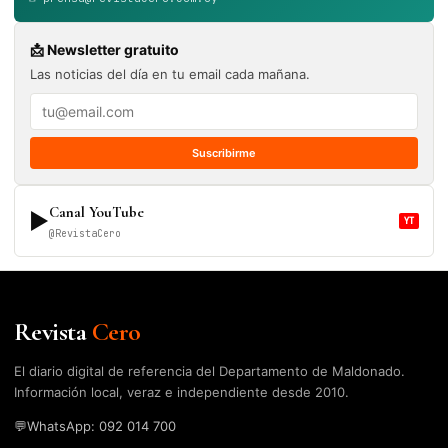
📩 Newsletter gratuito
Las noticias del día en tu email cada mañana.
Suscribirme
Canal YouTube
▶
YT
@RevistaCero
Revista
Cero
El diario digital de referencia del Departamento de Maldonado.
Información local, veraz e independiente desde 2010.
💬
WhatsApp: 092 014 700