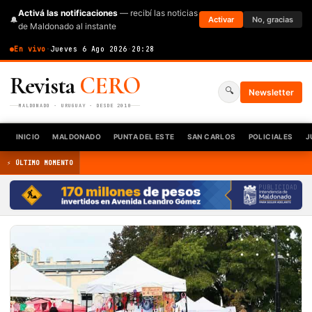
Activá las notificaciones
— recibí las noticias
🔔
Activar
No, gracias
de Maldonado al instante
En vivo
·
Jueves 6 Ago 2026
·
20:28
Revista
CERO
🔍
Newsletter
MALDONADO · URUGUAY · DESDE 2010
INICIO
MALDONADO
PUNTA DEL ESTE
SAN CARLOS
POLICIALES
J
⚡ ÚLTIMO MOMENTO
PUBLICIDAD