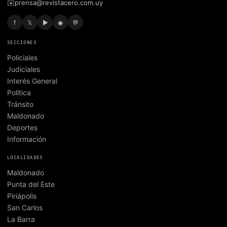
✉️
prensa@revistacero.com.uy
f
𝕏
▶
◉
💬
SECCIONES
Policiales
Judiciales
Interés General
Política
Tránsito
Maldonado
Deportes
Información
LOCALIDADES
Maldonado
Punta del Este
Piriápolis
San Carlos
La Barra