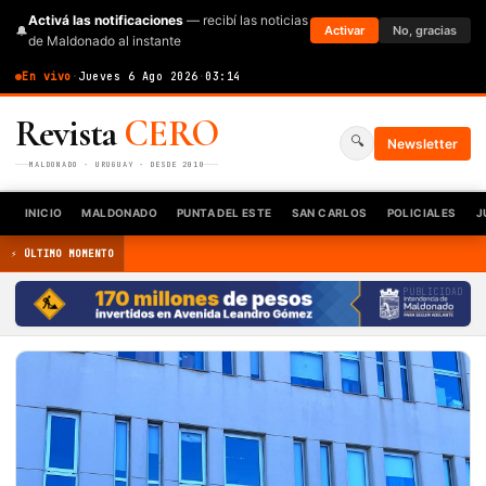
Activá las notificaciones
— recibí las noticias
🔔
Activar
No, gracias
de Maldonado al instante
En vivo
·
Jueves 6 Ago 2026
·
03:14
Revista
CERO
🔍
Newsletter
MALDONADO · URUGUAY · DESDE 2010
INICIO
MALDONADO
PUNTA DEL ESTE
SAN CARLOS
POLICIALES
J
⚡ ÚLTIMO MOMENTO
PUBLICIDAD