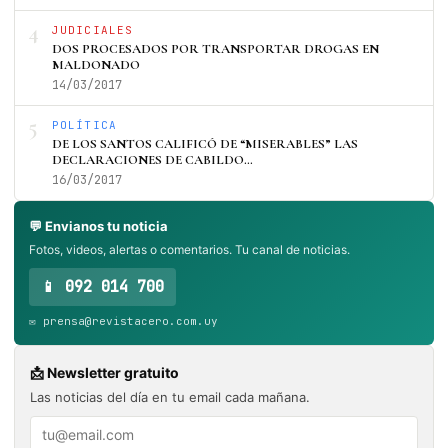
4
JUDICIALES
DOS PROCESADOS POR TRANSPORTAR DROGAS EN
MALDONADO
14/03/2017
5
POLÍTICA
DE LOS SANTOS CALIFICÓ DE “MISERABLES” LAS
DECLARACIONES DE CABILDO…
16/03/2017
💬 Envianos tu noticia
Fotos, videos, alertas o comentarios. Tu canal de noticias.
📱 092 014 700
✉️ prensa@revistacero.com.uy
📩 Newsletter gratuito
Las noticias del día en tu email cada mañana.