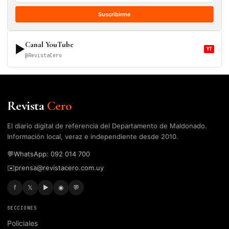
Suscribirme
Canal YouTube
▶
YT
@RevistaCero
Revista
Cero
El diario digital de referencia del Departamento de Maldonado.
Información local, veraz e independiente desde 2010.
💬
WhatsApp: 092 014 700
✉️
prensa@revistacero.com.uy
f
𝕏
▶
◉
💬
SECCIONES
Policiales