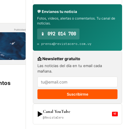
💬 Envianos tu noticia
Fotos, videos, alertas o comentarios. Tu canal de
noticias.
Publicidad
📱 092 014 700
✉️ prensa@revistacero.com.uy
📩 Newsletter gratuito
Las noticias del día en tu email cada
mañana.
entos
Suscribirme
Canal YouTube
▶
YT
@RevistaCero