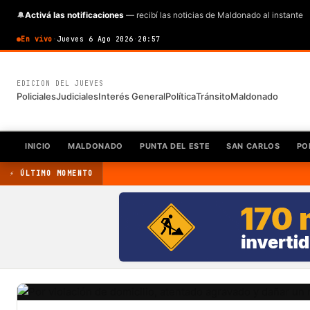
🔔
Activá las notificaciones
— recibí las noticias de Maldonado al instante
En vivo
·
Jueves 6 Ago 2026
·
20:57
EDICION DEL JUEVES
Policiales
Judiciales
Interés General
Política
Tránsito
Maldonado
INICIO
MALDONADO
PUNTA DEL ESTE
SAN CARLOS
PO
⚡ ÚLTIMO MOMENTO