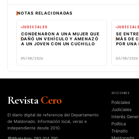
NOTAS RELACIONADAS
JUDICIALES
JUDICIAL
CONDENARON A UNA MUJER QUE
SE ENTR
DAÑÓ UN VEHÍCULO Y AMENAZÓ
MÁS DE C
A UN JOVEN CON UN CUCHILLO
POR UNA
05/08/2026
03/08/2026
SECCIONES
Revista
Cero
Policiales
Judiciales
El diario digital de referencia del Departamento
Interés Gener
de Maldonado. Información local, veraz e
Política
independiente desde 2010.
Tránsito
Maldonado
💬
WhatsApp: 092 014 700