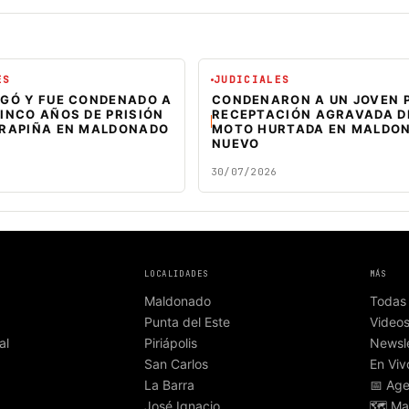
ES
JUDICIALES
EGÓ Y FUE CONDENADO A
CONDENARON A UN JOVEN 
INCO AÑOS DE PRISIÓN
RECEPTACIÓN AGRAVADA D
 RAPIÑA EN MALDONADO
MOTO HURTADA EN MALDO
NUEVO
30/07/2026
LOCALIDADES
MÁS
Maldonado
Todas 
Punta del Este
Video
al
Piriápolis
Newsle
San Carlos
En Viv
La Barra
📅 Ag
José Ignacio
🗺️ Ma