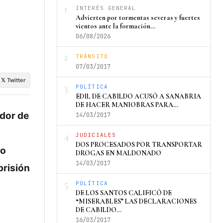
1
INTERÉS GENERAL
Advierten por tormentas severas y fuertes
vientos ante la formación…
06/08/2026
2
TRÁNSITO
07/03/2017
𝕏 Twitter
3
POLÍTICA
EDIL DE CABILDO ACUSÓ A SANABRIA
DE HACER MANIOBRAS PARA…
edor de
14/03/2017
4
JUDICIALES
DOS PROCESADOS POR TRANSPORTAR
do
DROGAS EN MALDONADO
14/03/2017
prisión
5
POLÍTICA
DE LOS SANTOS CALIFICÓ DE
“MISERABLES” LAS DECLARACIONES
DE CABILDO…
16/03/2017