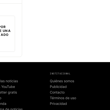
POR
E UNA
NADO
INSTITUCIONAL
las noticias
Quiénes somos
s YouTube
Publicidad
tter gratis
Contacto
o
Términos de uso
enda
Privacidad
pa de noticias