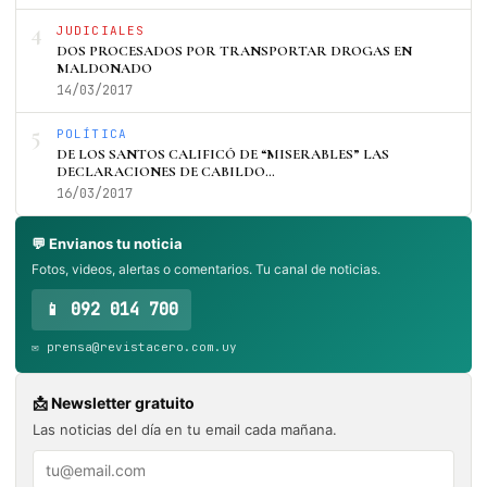
4
JUDICIALES
DOS PROCESADOS POR TRANSPORTAR DROGAS EN
MALDONADO
14/03/2017
5
POLÍTICA
DE LOS SANTOS CALIFICÓ DE “MISERABLES” LAS
DECLARACIONES DE CABILDO…
16/03/2017
💬 Envianos tu noticia
Fotos, videos, alertas o comentarios. Tu canal de noticias.
📱 092 014 700
✉️ prensa@revistacero.com.uy
📩 Newsletter gratuito
Las noticias del día en tu email cada mañana.