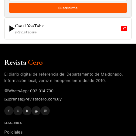
Suscribirme
Canal YouTube
▶
YT
@RevistaCero
Revista
Cero
El diario digital de referencia del Departamento de Maldonado.
Información local, veraz e independiente desde 2010.
💬
WhatsApp: 092 014 700
✉️
prensa@revistacero.com.uy
f
𝕏
▶
◉
💬
SECCIONES
Policiales