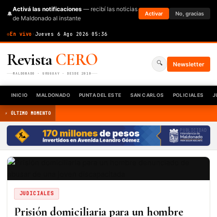
Activá las notificaciones
— recibí las noticias
🔔
Activar
No, gracias
de Maldonado al instante
En vivo
·
Jueves 6 Ago 2026
·
05:36
Revista
CERO
🔍
Newsletter
MALDONADO · URUGUAY · DESDE 2010
INICIO
MALDONADO
PUNTA DEL ESTE
SAN CARLOS
POLICIALES
J
⚡ ÚLTIMO MOMENTO
PUBLICIDAD
JUDICIALES
Prisión domiciliaria para un hombre