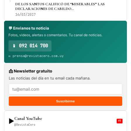
DE LOS SANTOS CALIFICÓ DE “MISERABLES” LAS
DECLARACIONES DE CABILDO…
16/03/2017
💬 Envianos tu noticia
Fotos, videos, alertas o comentarios. Tu canal de noticias.
📱 092 014 700
✉️ prensa@revistacero.com.uy
📩 Newsletter gratuito
Las noticias del día en tu email cada mañana.
Suscribirme
Canal YouTube
▶
YT
@RevistaCero