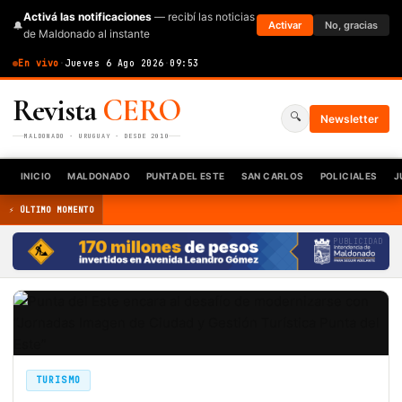
Activá las notificaciones
— recibí las noticias
🔔
Activar
No, gracias
de Maldonado al instante
En vivo
·
Jueves 6 Ago 2026
·
09:53
Revista
CERO
🔍
Newsletter
MALDONADO · URUGUAY · DESDE 2010
INICIO
MALDONADO
PUNTA DEL ESTE
SAN CARLOS
POLICIALES
J
⚡ ÚLTIMO MOMENTO
PUBLICIDAD
TURISMO