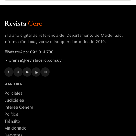
Revista
Cero
El diario digital de referencia del Departamento de Maldonado.
Información local, veraz e independiente desde 2010.
💬
WhatsApp: 092 014 700
✉️
prensa@revistacero.com.uy
f
𝕏
▶
◉
💬
SECCIONES
Policiales
Judiciales
Interés General
Política
Tránsito
Maldonado
Deportes