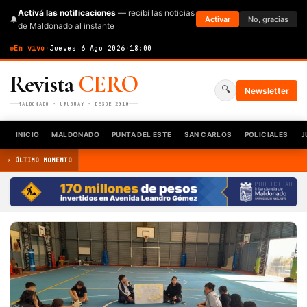
Activá las notificaciones
— recibí las noticias
🔔
Activar
No, gracias
de Maldonado al instante
En vivo
·
Jueves 6 Ago 2026
·
18:00
Revista
CERO
🔍
Newsletter
MALDONADO · URUGUAY · DESDE 2010
INICIO
MALDONADO
PUNTA DEL ESTE
SAN CARLOS
POLICIALES
J
⚡ ÚLTIMO MOMENTO
PUBLICIDAD