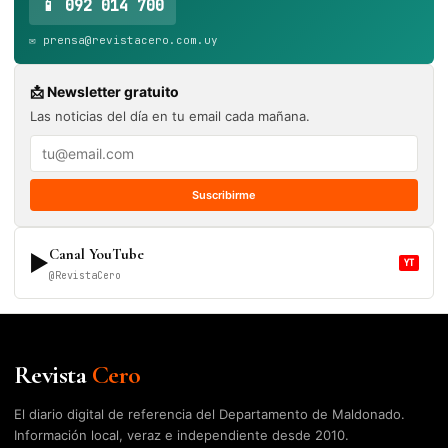
📱 092 014 700
✉️ prensa@revistacero.com.uy
📩 Newsletter gratuito
Las noticias del día en tu email cada mañana.
Suscribirme
Canal YouTube
▶
YT
@RevistaCero
Revista
Cero
El diario digital de referencia del Departamento de Maldonado.
Información local, veraz e independiente desde 2010.