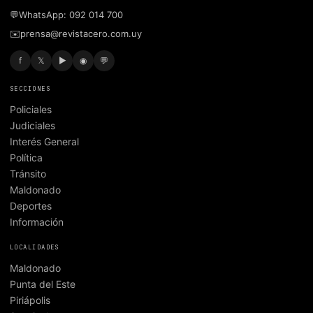
💬
WhatsApp: 092 014 700
✉️
prensa@revistacero.com.uy
f
𝕏
▶
◉
💬
SECCIONES
Policiales
Judiciales
Interés General
Política
Tránsito
Maldonado
Deportes
Información
LOCALIDADES
Maldonado
Punta del Este
Piriápolis