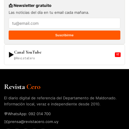
📩 Newsletter gratuito
Las noticias del día en tu email cada mañana.
Suscribirme
Canal YouTube
▶
YT
@RevistaCero
Revista
Cero
El diario digital de referencia del Departamento de Maldonado.
Información local, veraz e independiente desde 2010.
💬
WhatsApp: 092 014 700
✉️
prensa@revistacero.com.uy