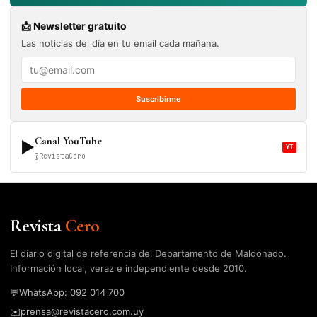
📩 Newsletter gratuito
Las noticias del día en tu email cada mañana.
Suscribirme
Canal YouTube
▶
YT
@RevistaCero
Revista
Cero
El diario digital de referencia del Departamento de Maldonado.
Información local, veraz e independiente desde 2010.
💬
WhatsApp: 092 014 700
✉️
prensa@revistacero.com.uy