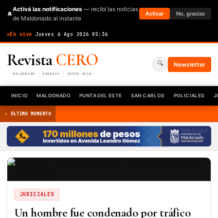
Activá las notificaciones
— recibí las noticias
🔔
Activar
No, gracias
de Maldonado al instante
En vivo
·
Jueves 6 Ago 2026
·
05:36
Revista
CERO
🔍
Newsletter
MALDONADO · URUGUAY · DESDE 2010
INICIO
MALDONADO
PUNTA DEL ESTE
SAN CARLOS
POLICIALES
J
⚡ ÚLTIMO MOMENTO
PUBLICIDAD
JUDICIALES
Un hombre fue condenado por tráfico