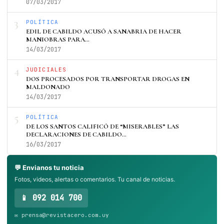
07/03/2017
3
POLÍTICA
EDIL DE CABILDO ACUSÓ A SANABRIA DE HACER
MANIOBRAS PARA…
14/03/2017
4
JUDICIALES
DOS PROCESADOS POR TRANSPORTAR DROGAS EN
MALDONADO
14/03/2017
5
POLÍTICA
DE LOS SANTOS CALIFICÓ DE “MISERABLES” LAS
DECLARACIONES DE CABILDO…
16/03/2017
💬 Envianos tu noticia
Fotos, videos, alertas o comentarios. Tu canal de noticias.
📱 092 014 700
✉️ prensa@revistacero.com.uy