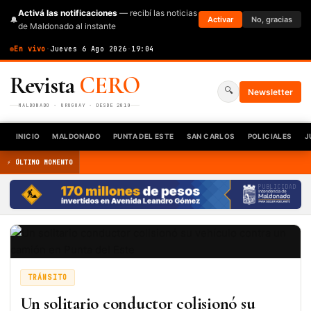
Activá las notificaciones
— recibí las noticias
🔔
Activar
No, gracias
de Maldonado al instante
En vivo
·
Jueves 6 Ago 2026
·
19:04
Revista
CERO
🔍
Newsletter
MALDONADO · URUGUAY · DESDE 2010
INICIO
MALDONADO
PUNTA DEL ESTE
SAN CARLOS
POLICIALES
J
⚡ ÚLTIMO MOMENTO
PUBLICIDAD
TRÁNSITO
Un solitario conductor colisionó su