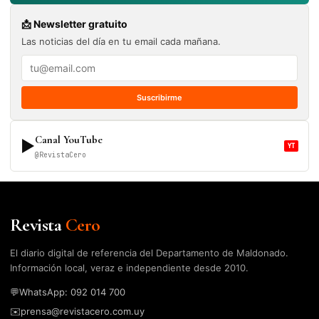
📩 Newsletter gratuito
Las noticias del día en tu email cada mañana.
Suscribirme
Canal YouTube
▶
YT
@RevistaCero
Revista
Cero
El diario digital de referencia del Departamento de Maldonado.
Información local, veraz e independiente desde 2010.
💬
WhatsApp: 092 014 700
✉️
prensa@revistacero.com.uy