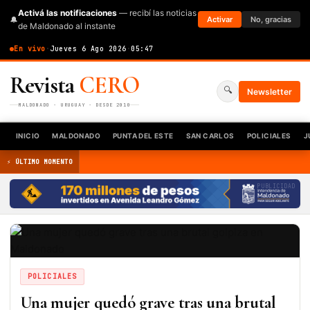
Activá las notificaciones
— recibí las noticias
🔔
Activar
No, gracias
de Maldonado al instante
En vivo
·
Jueves 6 Ago 2026
·
05:47
Revista
CERO
🔍
Newsletter
MALDONADO · URUGUAY · DESDE 2010
INICIO
MALDONADO
PUNTA DEL ESTE
SAN CARLOS
POLICIALES
J
⚡ ÚLTIMO MOMENTO
PUBLICIDAD
POLICIALES
Una mujer quedó grave tras una brutal