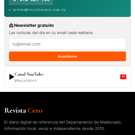
✉️ prensa@revistacero.com.uy
📩 Newsletter gratuito
Las noticias del día en tu email cada mañana.
Suscribirme
Canal YouTube
▶
YT
@RevistaCero
Revista
Cero
El diario digital de referencia del Departamento de Maldonado.
Información local, veraz e independiente desde 2010.