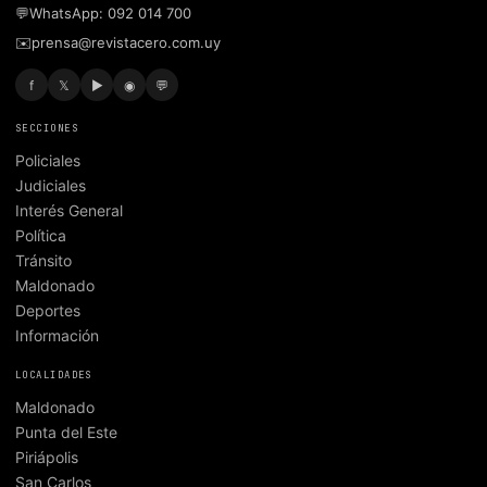
💬
WhatsApp: 092 014 700
✉️
prensa@revistacero.com.uy
f
𝕏
▶
◉
💬
SECCIONES
Policiales
Judiciales
Interés General
Política
Tránsito
Maldonado
Deportes
Información
LOCALIDADES
Maldonado
Punta del Este
Piriápolis
San Carlos