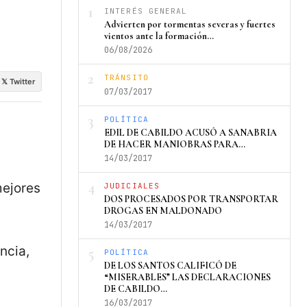
1
INTERÉS GENERAL
Advierten por tormentas severas y fuertes
vientos ante la formación…
06/08/2026
2
TRÁNSITO
𝕏 Twitter
07/03/2017
3
POLÍTICA
EDIL DE CABILDO ACUSÓ A SANABRIA
DE HACER MANIOBRAS PARA…
14/03/2017
4
mejores
JUDICIALES
DOS PROCESADOS POR TRANSPORTAR
DROGAS EN MALDONADO
14/03/2017
ncia,
5
POLÍTICA
DE LOS SANTOS CALIFICÓ DE
“MISERABLES” LAS DECLARACIONES
DE CABILDO…
16/03/2017