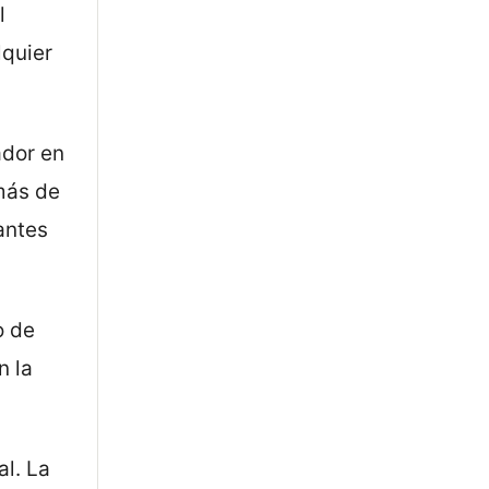
l
lquier
ador en
más de
antes
o de
n la
al. La