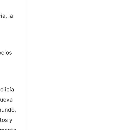
ia, la
ocios
olicía
nueva
 mundo,
tos y