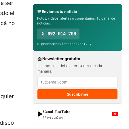
e ser
💬 Envianos tu noticia
odo el
Fotos, videos, alertas o comentarios. Tu canal de
acá no
noticias.
📱 092 014 700
✉️ prensa@revistacero.com.uy
📩 Newsletter gratuito
Las noticias del día en tu email cada
mañana.
Suscribirme
lquier
Canal YouTube
▶
YT
@RevistaCero
 disco