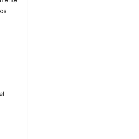
tamente
los
el