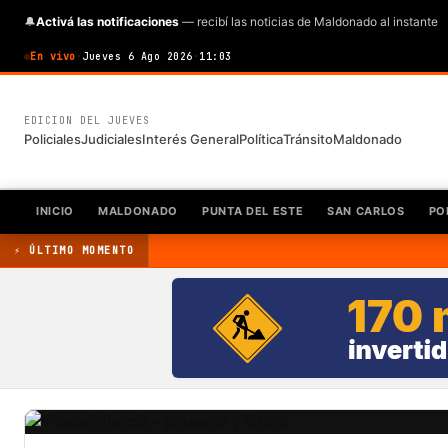
🔔
Activá las notificaciones
— recibí las noticias de Maldonado al instante
En vivo
·
Jueves 6 Ago 2026
·
11:03
EDICION DEL JUEVES
Policiales
Judiciales
Interés General
Política
Tránsito
Maldonado
INICIO
MALDONADO
PUNTA DEL ESTE
SAN CARLOS
PO
⚡ ÚLTIMO MOMENTO