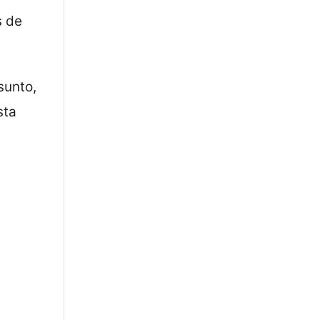
s de
sunto,
sta