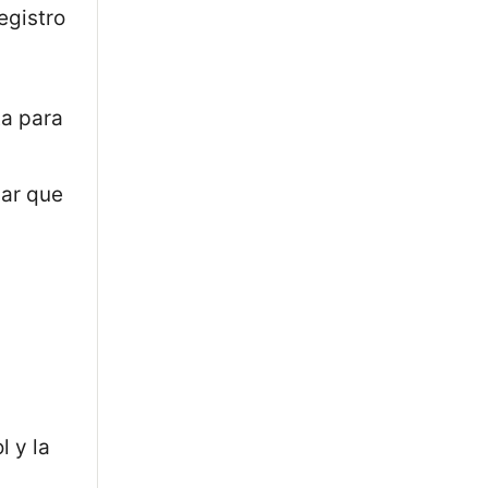
egistro
ta para
sar que
l y la