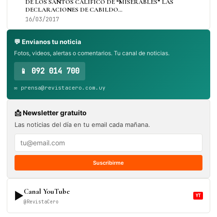
DE LOS SANTOS CALIFICÓ DE “MISERABLES” LAS
DECLARACIONES DE CABILDO…
16/03/2017
💬 Envianos tu noticia
Fotos, videos, alertas o comentarios. Tu canal de noticias.
📱 092 014 700
✉️ prensa@revistacero.com.uy
📩 Newsletter gratuito
Las noticias del día en tu email cada mañana.
Suscribirme
Canal YouTube
▶
YT
@RevistaCero