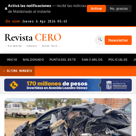
Activá las notificaciones
— recibí las noticias
🔔
Activar
No, gracias
de Maldonado al instante
En vivo
·
Jueves 6 Ago 2026
·
05:43
Revista
CERO
🔍
Newsletter
MALDONADO · URUGUAY · DESDE 2010
INICIO
MALDONADO
PUNTA DEL ESTE
SAN CARLOS
POLICIALES
J
⚡ ÚLTIMO MOMENTO
PUBLICIDAD