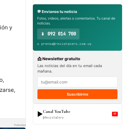
💬 Envianos tu noticia
Fotos, videos, alertas o comentarios. Tu canal de
noticias.
ión y
📱 092 014 700
✉️ prensa@revistacero.com.uy
📩 Newsletter gratuito
Las noticias del día en tu email cada
mañana.
o,
zarse,
Suscribirme
Canal YouTube
▶
YT
@RevistaCero
Publicidad