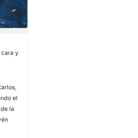
 cara y
arlos,
endo el
 de la
vén