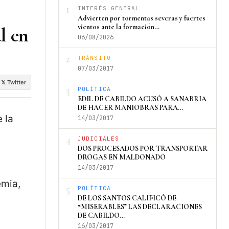
1
INTERÉS GENERAL
Advierten por tormentas severas y fuertes
vientos ante la formación…
l en
06/08/2026
2
TRÁNSITO
07/03/2017
𝕏 Twitter
3
POLÍTICA
EDIL DE CABILDO ACUSÓ A SANABRIA
DE HACER MANIOBRAS PARA…
 la
14/03/2017
4
JUDICIALES
DOS PROCESADOS POR TRANSPORTAR
DROGAS EN MALDONADO
14/03/2017
emia,
5
POLÍTICA
DE LOS SANTOS CALIFICÓ DE
“MISERABLES” LAS DECLARACIONES
DE CABILDO…
16/03/2017