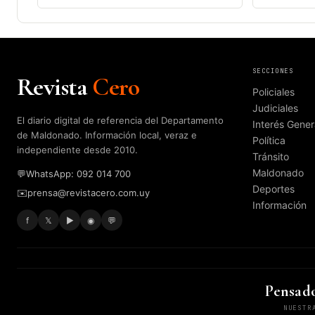
SECCIONES
Revista
Cero
Policiales
Judiciales
El diario digital de referencia del Departamento
Interés Gener
de Maldonado. Información local, veraz e
Política
independiente desde 2010.
Tránsito
Maldonado
💬
WhatsApp: 092 014 700
Deportes
✉️
prensa@revistacero.com.uy
Información
f
𝕏
▶
◉
💬
Pensado
NUESTR