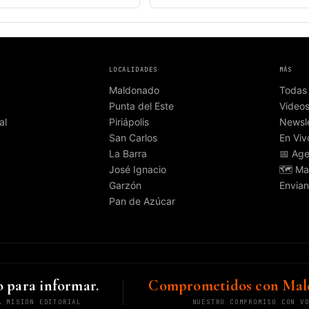
LOCALIDADES
MÁS
Maldonado
Todas 
Punta del Este
Video
al
Piriápolis
Newsle
San Carlos
En Viv
La Barra
📅 Ag
José Ignacio
🗺️ Ma
Garzón
Envian
Pan de Azúcar
 para informar.
Comprometidos con Mal
A MISIÓN EDITORIAL
NUESTRO COMPROMISO CON V