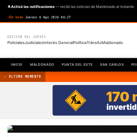
🔔
Activá las notificaciones
— recibí las noticias de Maldonado al instante
En vivo
·
Jueves 6 Ago 2026
·
06:27
EDICION DEL JUEVES
Policiales
Judiciales
Interés General
Política
Tránsito
Maldonado
INICIO
MALDONADO
PUNTA DEL ESTE
SAN CARLOS
PO
⚡ ÚLTIMO MOMENTO