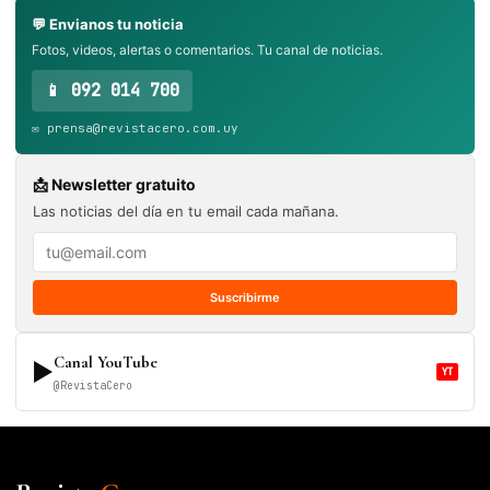
💬 Envianos tu noticia
Fotos, videos, alertas o comentarios. Tu canal de noticias.
📱 092 014 700
✉️ prensa@revistacero.com.uy
📩 Newsletter gratuito
Las noticias del día en tu email cada mañana.
Suscribirme
Canal YouTube
▶
YT
@RevistaCero