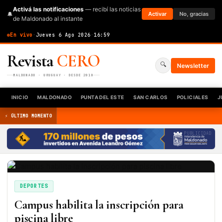
Activá las notificaciones
— recibí las noticias
🔔
Activar
No, gracias
de Maldonado al instante
En vivo
·
Jueves 6 Ago 2026
·
16:59
Revista
CERO
🔍
Newsletter
MALDONADO · URUGUAY · DESDE 2010
INICIO
MALDONADO
PUNTA DEL ESTE
SAN CARLOS
POLICIALES
J
⚡ ÚLTIMO MOMENTO
PUBLICIDAD
DEPORTES
Campus habilita la inscripción para
piscina libre