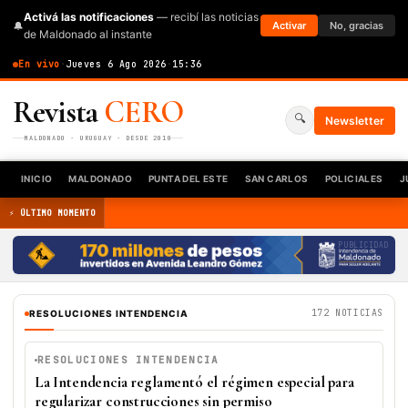
Activá las notificaciones
— recibí las noticias
🔔
Activar
No, gracias
de Maldonado al instante
En vivo
·
Jueves 6 Ago 2026
·
15:36
Revista
CERO
🔍
Newsletter
MALDONADO · URUGUAY · DESDE 2010
INICIO
MALDONADO
PUNTA DEL ESTE
SAN CARLOS
POLICIALES
J
⚡ ÚLTIMO MOMENTO
PUBLICIDAD
172 NOTICIAS
RESOLUCIONES INTENDENCIA
RESOLUCIONES INTENDENCIA
La Intendencia reglamentó el régimen especial para
regularizar construcciones sin permiso