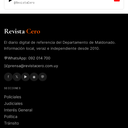
@RevistaCero
Revista
Cero
El diario digital de referencia del Departamento de Maldonado.
Información local, veraz e independiente desde 2010.
💬
WhatsApp: 092 014 700
✉️
prensa@revistacero.com.uy
f
𝕏
▶
◉
💬
SECCIONES
Policiales
Judiciales
Interés General
Política
Tránsito