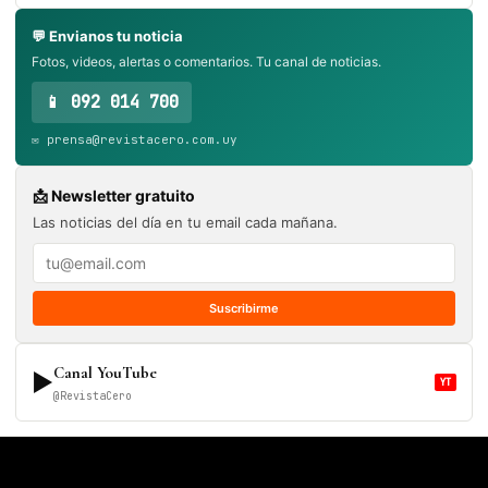
💬 Envianos tu noticia
Fotos, videos, alertas o comentarios. Tu canal de noticias.
📱 092 014 700
✉️ prensa@revistacero.com.uy
📩 Newsletter gratuito
Las noticias del día en tu email cada mañana.
Suscribirme
Canal YouTube
▶
YT
@RevistaCero