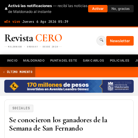
Activá las notificaciones
— recibí las noticias
🔔
Activar
No, gracias
de Maldonado al instante
En vivo
·
Jueves 6 Ago 2026
·
05:39
Revista
CERO
🔍
Newsletter
MALDONADO · URUGUAY · DESDE 2010
INICIO
MALDONADO
PUNTA DEL ESTE
SAN CARLOS
POLICIALES
J
⚡ ÚLTIMO MOMENTO
PUBLICIDAD
SOCIALES
Se conocieron los ganadores de la
Semana de San Fernando