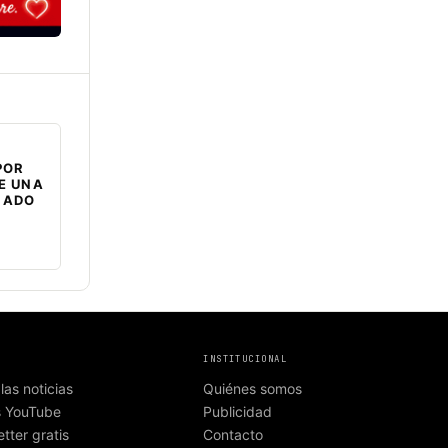
POR
E UNA
NADO
INSTITUCIONAL
las noticias
Quiénes somos
s YouTube
Publicidad
tter gratis
Contacto