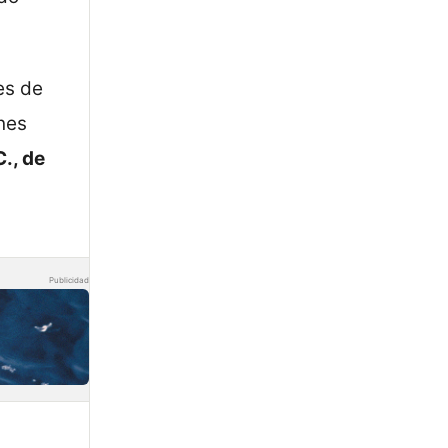
es de
nes
C., de
Publicidad