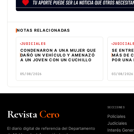
NOTAS RELACIONADAS
JUDICIALES
JUDICIAL
CONDENARON A UNA MUJER QUE
SE ENTR
DAÑÓ UN VEHÍCULO Y AMENAZÓ
MÁS DE C
A UN JOVEN CON UN CUCHILLO
POR UNA
05/08/2026
03/08/2026
SECCIONES
Revista
Cero
Policiales
Judiciales
El diario digital de referencia del Departamento
Interés Gener