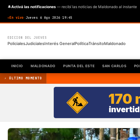
🔔
Activá las notificaciones
— recibí las noticias de Maldonado al instante
En vivo
·
Jueves 6 Ago 2026
·
19:45
EDICION DEL JUEVES
Policiales
Judiciales
Interés General
Política
Tránsito
Maldonado
INICIO
MALDONADO
PUNTA DEL ESTE
SAN CARLOS
PO
⚡ ÚLTIMO MOMENTO