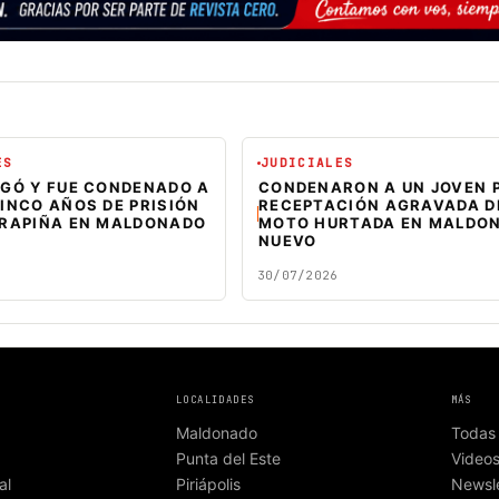
ES
JUDICIALES
EGÓ Y FUE CONDENADO A
CONDENARON A UN JOVEN 
INCO AÑOS DE PRISIÓN
RECEPTACIÓN AGRAVADA D
 RAPIÑA EN MALDONADO
MOTO HURTADA EN MALDO
NUEVO
30/07/2026
LOCALIDADES
MÁS
Maldonado
Todas 
Punta del Este
Video
al
Piriápolis
Newsle