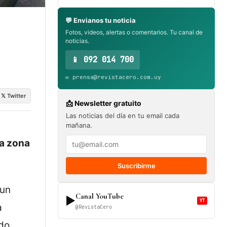
💬 Envianos tu noticia
Fotos, videos, alertas o comentarios. Tu canal de
noticias.
📱 092 014 700
✉️ prensa@revistacero.com.uy
𝕏 Twitter
📩 Newsletter gratuito
Las noticias del día en tu email cada
mañana.
la zona
Suscribirme
 un
Canal YouTube
▶
YT
a
@RevistaCero
do