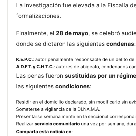
La investigación fue elevada a la Fiscalía de 
formalizaciones.
Finalmente, el
28 de mayo
, se celebró audi
donde se dictaron las siguientes
condenas
:
K.E.P.C.
: autor penalmente responsable de un delito d
A.D.F.T. y C.H.T.C.
: autores de abigeato, condenados ca
Las penas fueron
sustituidas por un régime
las siguientes
condiciones
:
Residir en el domicilio declarado, sin modificarlo sin avi
Someterse a vigilancia de la DI.NA.M.A.
Presentarse semanalmente en la seccional correspondi
Realizar
servicio comunitario
una vez por semana, dura
Comparta esta noticia en: