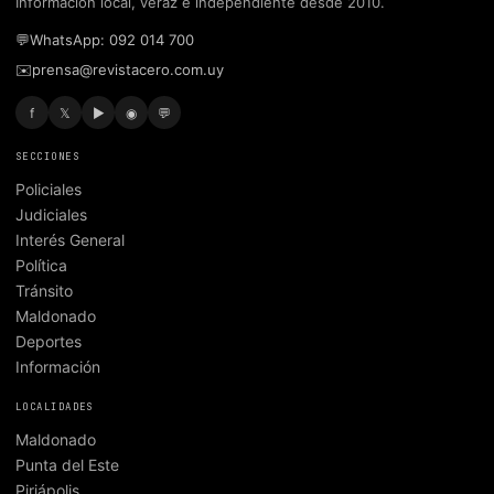
Información local, veraz e independiente desde 2010.
💬
WhatsApp: 092 014 700
✉️
prensa@revistacero.com.uy
f
𝕏
▶
◉
💬
SECCIONES
Policiales
Judiciales
Interés General
Política
Tránsito
Maldonado
Deportes
Información
LOCALIDADES
Maldonado
Punta del Este
Piriápolis