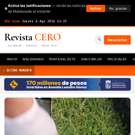
Activá las notificaciones
— recibí las noticias
🔔
Activar
No, gracias
de Maldonado al instante
En vivo
·
Jueves 6 Ago 2026
·
14:23
Revista
CERO
🔍
Newsletter
MALDONADO · URUGUAY · DESDE 2010
INICIO
MALDONADO
PUNTA DEL ESTE
SAN CARLOS
POLICIALES
J
⚡ ÚLTIMO MOMENTO
PUBLICIDAD