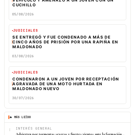
VEHÍCULO Y AMENAZÓ A UN JOVEN CON UN
CUCHILLO
05/08/2026
JUDICIALES
SE ENTREGÓ Y FUE CONDENADO A MÁS DE
CINCO AÑOS DE PRISIÓN POR UNA RAPIÑA EN
MALDONADO
03/08/2026
JUDICIALES
CONDENARON A UN JOVEN POR RECEPTACIÓN
AGRAVADA DE UNA MOTO HURTADA EN
MALDONADO NUEVO
30/07/2026
🔥 MÁS LEÍDO
1
INTERÉS GENERAL
Advierten por tormentas severas y fuertes vientos ante la formación…