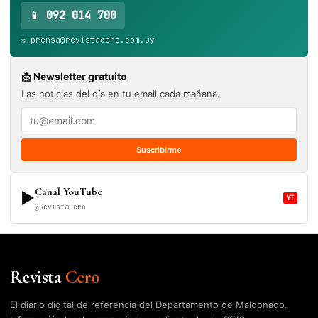
📱 092 014 700
✉️ prensa@revistacero.com.uy
📩 Newsletter gratuito
Las noticias del día en tu email cada mañana.
Suscribirme
Canal YouTube
▶
YT
@RevistaCero
Revista
Cero
El diario digital de referencia del Departamento de Maldonado.