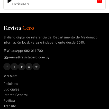
▶
YT
@RevistaCero
Revista
Cero
El diario digital de referencia del Departamento de Maldonado.
Información local, veraz e independiente desde 2010.
💬
WhatsApp: 092 014 700
✉️
prensa@revistacero.com.uy
f
𝕏
▶
◉
💬
SECCIONES
Policiales
Judiciales
Interés General
Política
Tránsito