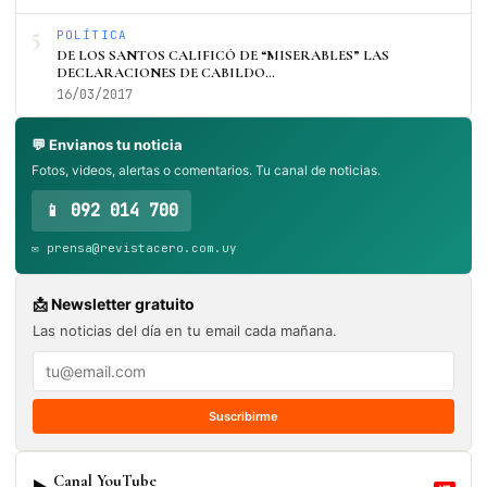
5
POLÍTICA
DE LOS SANTOS CALIFICÓ DE “MISERABLES” LAS
DECLARACIONES DE CABILDO…
16/03/2017
💬 Envianos tu noticia
Fotos, videos, alertas o comentarios. Tu canal de noticias.
📱 092 014 700
✉️ prensa@revistacero.com.uy
📩 Newsletter gratuito
Las noticias del día en tu email cada mañana.
Suscribirme
Canal YouTube