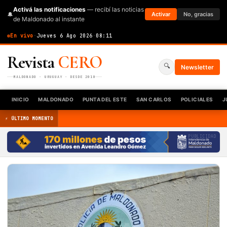
Activá las notificaciones
— recibí las noticias
🔔
Activar
No, gracias
de Maldonado al instante
En vivo
·
Jueves 6 Ago 2026
·
08:11
Revista
CERO
🔍
Newsletter
MALDONADO · URUGUAY · DESDE 2010
INICIO
MALDONADO
PUNTA DEL ESTE
SAN CARLOS
POLICIALES
J
⚡ ÚLTIMO MOMENTO
PUBLICIDAD