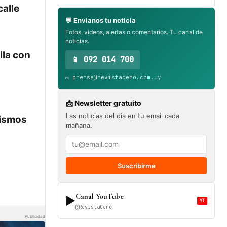
calle
💬 Envianos tu noticia
Fotos, videos, alertas o comentarios. Tu canal de
noticias.
lla con
📱 092 014 700
✉️ prensa@revistacero.com.uy
📩 Newsletter gratuito
Las noticias del día en tu email cada
mismos
mañana.
Suscribirme
Canal YouTube
▶
YT
@RevistaCero
Publicidad