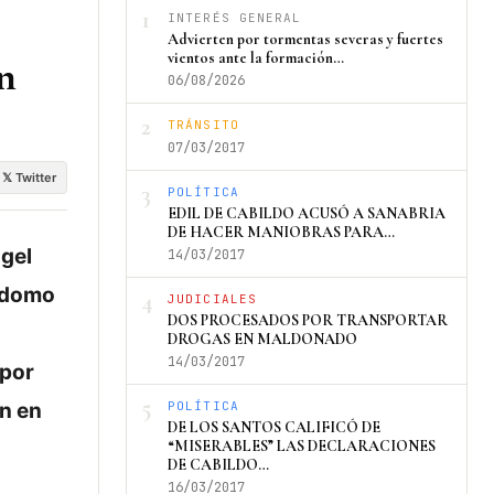
1
INTERÉS GENERAL
Advierten por tormentas severas y fuertes
vientos ante la formación…
en
06/08/2026
2
TRÁNSITO
07/03/2017
𝕏 Twitter
3
POLÍTICA
EDIL DE CABILDO ACUSÓ A SANABRIA
DE HACER MANIOBRAS PARA…
ngel
14/03/2017
erdomo
4
JUDICIALES
DOS PROCESADOS POR TRANSPORTAR
DROGAS EN MALDONADO
14/03/2017
 por
5
on en
POLÍTICA
DE LOS SANTOS CALIFICÓ DE
“MISERABLES” LAS DECLARACIONES
DE CABILDO…
16/03/2017