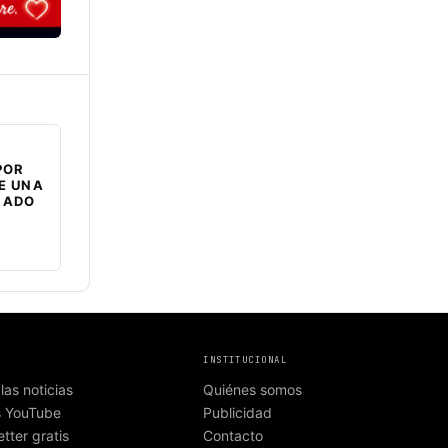
POR
E UNA
NADO
INSTITUCIONAL
las noticias
Quiénes somos
s YouTube
Publicidad
tter gratis
Contacto