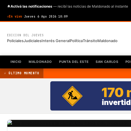
🔔
Activá las notificaciones
— recibí las noticias de Maldonado al instante
En vivo
·
Jueves 6 Ago 2026
·
10:09
EDICION DEL JUEVES
Policiales
Judiciales
Interés General
Política
Tránsito
Maldonado
INICIO
MALDONADO
PUNTA DEL ESTE
SAN CARLOS
PO
⚡ ÚLTIMO MOMENTO