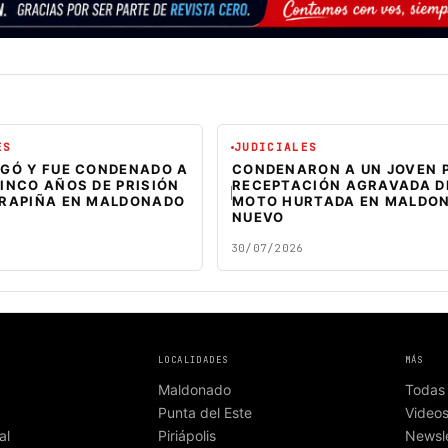
ES
JUDICIALES
EGÓ Y FUE CONDENADO A
CONDENARON A UN JOVEN 
INCO AÑOS DE PRISIÓN
RECEPTACIÓN AGRAVADA D
 RAPIÑA EN MALDONADO
MOTO HURTADA EN MALDO
NUEVO
30/07/2026
LOCALIDADES
MÁS
Maldonado
Todas 
Punta del Este
Video
al
Piriápolis
Newsle