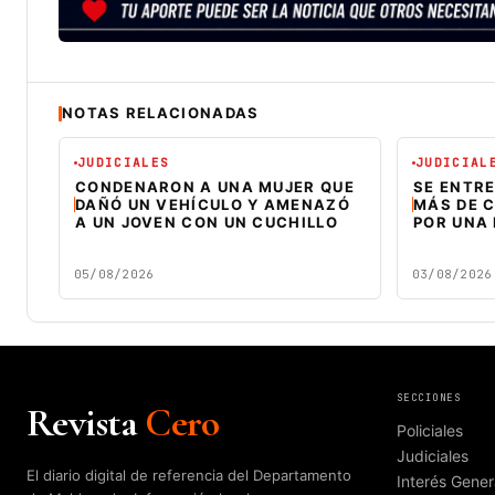
NOTAS RELACIONADAS
JUDICIALES
JUDICIAL
CONDENARON A UNA MUJER QUE
SE ENTR
DAÑÓ UN VEHÍCULO Y AMENAZÓ
MÁS DE C
A UN JOVEN CON UN CUCHILLO
POR UNA
05/08/2026
03/08/2026
SECCIONES
Revista
Cero
Policiales
Judiciales
El diario digital de referencia del Departamento
Interés Gener