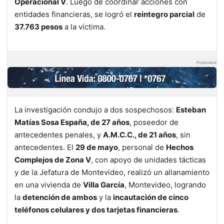
Operacional V
. Luego de coordinar acciones con
entidades financieras, se logró el
reintegro parcial
de
37.763 pesos
a la víctima.
Publicidad
La investigación condujo a dos sospechosos:
Esteban
Matías Sosa España, de 27 años
, poseedor de
antecedentes penales, y
A.M.C.C., de 21 años
, sin
antecedentes. El
29 de mayo
, personal de
Hechos
Complejos de Zona V
, con apoyo de unidades tácticas
y de la Jefatura de Montevideo, realizó un allanamiento
en una vivienda de
Villa García
, Montevideo, logrando
la
detención de ambos
y la
incautación de cinco
teléfonos celulares y dos tarjetas financieras
.