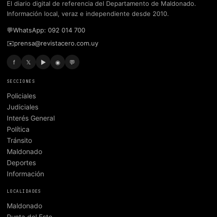
El diario digital de referencia del Departamento de Maldonado.
Información local, veraz e independiente desde 2010.
💬
WhatsApp: 092 014 700
✉️
prensa@revistacero.com.uy
f
𝕏
▶
◉
💬
SECCIONES
Policiales
Judiciales
Interés General
Política
Tránsito
Maldonado
Deportes
Información
LOCALIDADES
Maldonado
Punta del Este