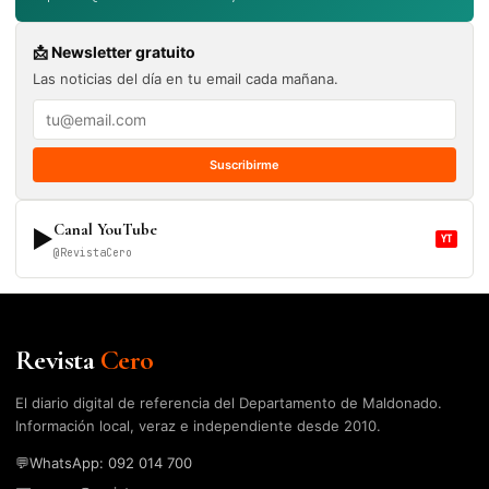
📩 Newsletter gratuito
Las noticias del día en tu email cada mañana.
Suscribirme
Canal YouTube
▶
YT
@RevistaCero
Revista
Cero
El diario digital de referencia del Departamento de Maldonado.
Información local, veraz e independiente desde 2010.
💬
WhatsApp: 092 014 700