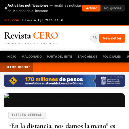
Activá las notificaciones
— recibí las noticias
🔔
Activar
No, gracias
de Maldonado al instante
En vivo
·
Jueves 6 Ago 2026
·
03:32
Revista
CERO
🔍
Newsletter
MALDONADO · URUGUAY · DESDE 2010
INICIO
MALDONADO
PUNTA DEL ESTE
SAN CARLOS
POLICIALES
J
⚡ ÚLTIMO MOMENTO
PUBLICIDAD
INTERÉS GENERAL
“En la distancia, nos damos la mano” es