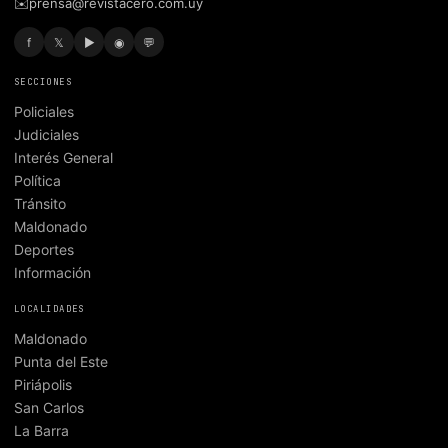
✉️
prensa@revistacero.com.uy
f
𝕏
▶
◉
💬
SECCIONES
Policiales
Judiciales
Interés General
Política
Tránsito
Maldonado
Deportes
Información
LOCALIDADES
Maldonado
Punta del Este
Piriápolis
San Carlos
La Barra