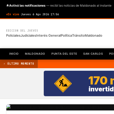
🔔
Activá las notificaciones
— recibí las noticias de Maldonado al instante
En vivo
·
Jueves 6 Ago 2026
·
17:56
EDICION DEL JUEVES
Policiales
Judiciales
Interés General
Política
Tránsito
Maldonado
INICIO
MALDONADO
PUNTA DEL ESTE
SAN CARLOS
PO
⚡ ÚLTIMO MOMENTO