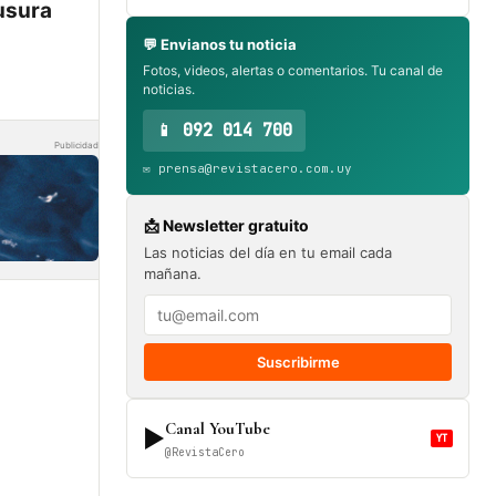
ausura
💬 Envianos tu noticia
Fotos, videos, alertas o comentarios. Tu canal de
noticias.
📱 092 014 700
Publicidad
✉️ prensa@revistacero.com.uy
📩 Newsletter gratuito
Las noticias del día en tu email cada
mañana.
Suscribirme
Canal YouTube
▶
YT
@RevistaCero