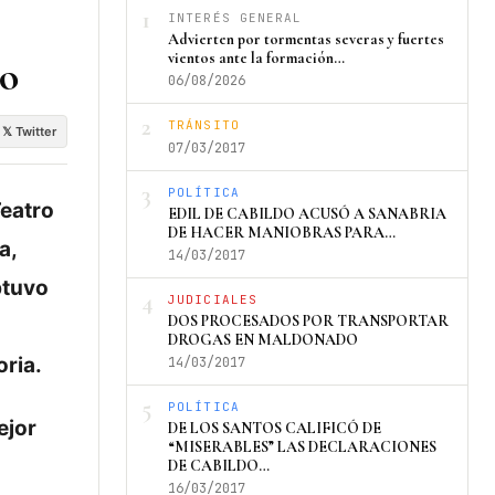
1
INTERÉS GENERAL
Advierten por tormentas severas y fuertes
vientos ante la formación…
io
06/08/2026
2
TRÁNSITO
𝕏 Twitter
07/03/2017
3
POLÍTICA
Teatro
EDIL DE CABILDO ACUSÓ A SANABRIA
DE HACER MANIOBRAS PARA…
a,
14/03/2017
btuvo
4
JUDICIALES
DOS PROCESADOS POR TRANSPORTAR
DROGAS EN MALDONADO
oria.
14/03/2017
5
POLÍTICA
ejor
DE LOS SANTOS CALIFICÓ DE
“MISERABLES” LAS DECLARACIONES
DE CABILDO…
16/03/2017