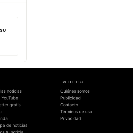
 SU
INSTITUCIONAL
las noticias
Quiénes somos
s YouTube
Publicidad
tter gratis
Contacto
o
Términos de uso
enda
Privacidad
pa de noticias
os tu noticia