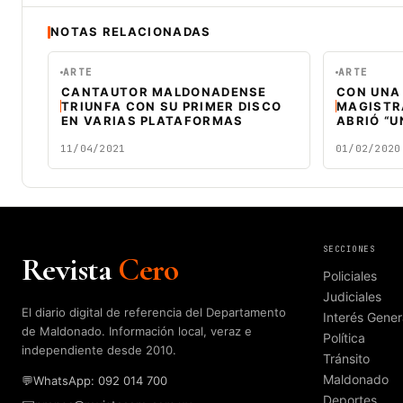
NOTAS RELACIONADAS
ARTE
ARTE
CANTAUTOR MALDONADENSE
CON UNA
TRIUNFA CON SU PRIMER DISCO
MAGISTR
EN VARIAS PLATAFORMAS
ABRIÓ “U
11/04/2021
01/02/2020
SECCIONES
Revista
Cero
Policiales
Judiciales
El diario digital de referencia del Departamento
Interés Gener
de Maldonado. Información local, veraz e
Política
independiente desde 2010.
Tránsito
Maldonado
💬
WhatsApp: 092 014 700
Deportes