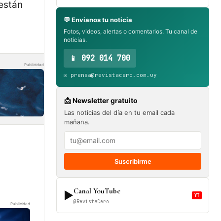
están
💬 Envianos tu noticia
Fotos, videos, alertas o comentarios. Tu canal de
noticias.
📱 092 014 700
Publicidad
✉️ prensa@revistacero.com.uy
📩 Newsletter gratuito
Las noticias del día en tu email cada
mañana.
Suscribirme
Canal YouTube
▶
YT
@RevistaCero
Publicidad