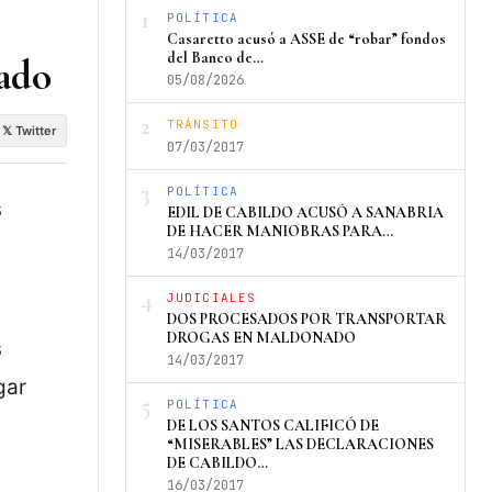
1
POLÍTICA
Casaretto acusó a ASSE de “robar” fondos
del Banco de…
nado
05/08/2026
2
TRÁNSITO
𝕏 Twitter
07/03/2017
3
POLÍTICA
s
EDIL DE CABILDO ACUSÓ A SANABRIA
DE HACER MANIOBRAS PARA…
14/03/2017
4
JUDICIALES
DOS PROCESADOS POR TRANSPORTAR
DROGAS EN MALDONADO
s
14/03/2017
gar
5
POLÍTICA
DE LOS SANTOS CALIFICÓ DE
“MISERABLES” LAS DECLARACIONES
DE CABILDO…
16/03/2017