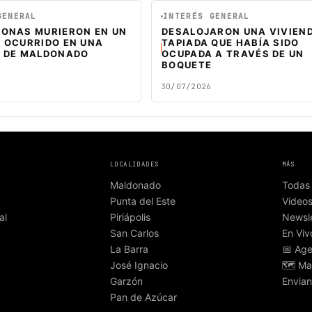
GENERAL
INTERÉS GENERAL
SONAS MURIERON EN UN
DESALOJARON UNA VIVIEN
O OCURRIDO EN UNA
TAPIADA QUE HABÍA SIDO
A DE MALDONADO
OCUPADA A TRAVÉS DE UN
BOQUETE
30/07/2026
LOCALIDADES
MÁS
Maldonado
Todas 
Punta del Este
Video
al
Piriápolis
Newsle
San Carlos
En Viv
La Barra
📅 Ag
José Ignacio
🗺️ Ma
Garzón
Envian
Pan de Azúcar