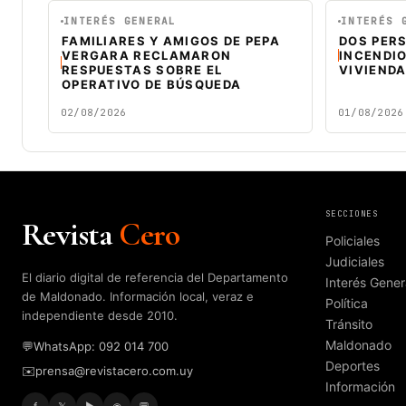
INTERÉS GENERAL
INTERÉS 
FAMILIARES Y AMIGOS DE PEPA
DOS PER
VERGARA RECLAMARON
INCENDI
RESPUESTAS SOBRE EL
VIVIEND
OPERATIVO DE BÚSQUEDA
02/08/2026
01/08/2026
SECCIONES
Revista
Cero
Policiales
Judiciales
El diario digital de referencia del Departamento
Interés Gener
de Maldonado. Información local, veraz e
Política
independiente desde 2010.
Tránsito
Maldonado
💬
WhatsApp: 092 014 700
Deportes
✉️
prensa@revistacero.com.uy
Información