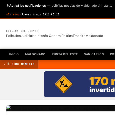
🔔
Activá las notificaciones
— recibí las noticias de Maldonado al instante
En vivo
·
Jueves 6 Ago 2026
·
03:25
EDICION DEL JUEVES
Policiales
Judiciales
Interés General
Política
Tránsito
Maldonado
INICIO
MALDONADO
PUNTA DEL ESTE
SAN CARLOS
PO
⚡ ÚLTIMO MOMENTO