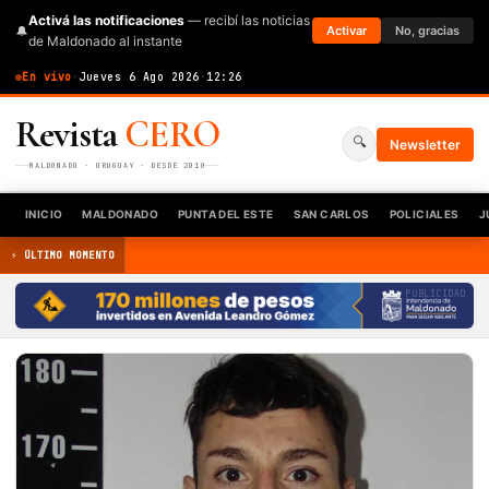
Activá las notificaciones
— recibí las noticias
🔔
Activar
No, gracias
de Maldonado al instante
En vivo
·
Jueves 6 Ago 2026
·
12:26
Revista
CERO
🔍
Newsletter
MALDONADO · URUGUAY · DESDE 2010
INICIO
MALDONADO
PUNTA DEL ESTE
SAN CARLOS
POLICIALES
J
⚡ ÚLTIMO MOMENTO
PUBLICIDAD