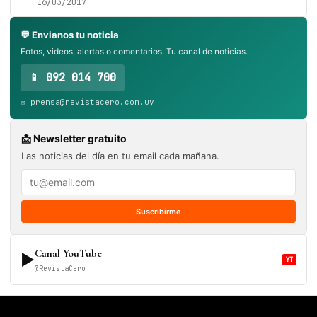
16/03/2017
💬 Envianos tu noticia
Fotos, videos, alertas o comentarios. Tu canal de noticias.
📱 092 014 700
✉️ prensa@revistacero.com.uy
📩 Newsletter gratuito
Las noticias del día en tu email cada mañana.
Suscribirme
Canal YouTube
▶
YT
@RevistaCero