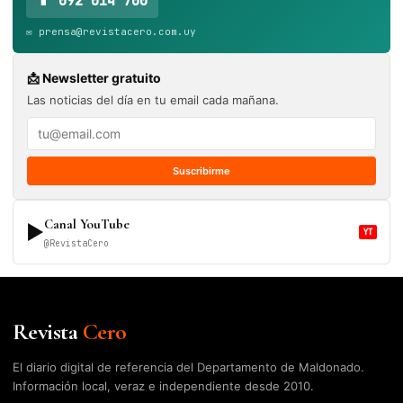
📱 092 014 700
✉️ prensa@revistacero.com.uy
📩 Newsletter gratuito
Las noticias del día en tu email cada mañana.
Suscribirme
Canal YouTube
▶
YT
@RevistaCero
Revista
Cero
El diario digital de referencia del Departamento de Maldonado.
Información local, veraz e independiente desde 2010.