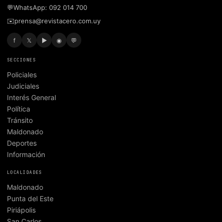
💬
WhatsApp: 092 014 700
✉️
prensa@revistacero.com.uy
f
𝕏
▶
◉
💬
SECCIONES
Policiales
Judiciales
Interés General
Política
Tránsito
Maldonado
Deportes
Información
LOCALIDADES
Maldonado
Punta del Este
Piriápolis
San Carlos