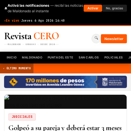
Activá las notificaciones
— recibí las noticias
🔔
Activar
No, gracias
de Maldonado al instante
En vivo
·
Jueves 6 Ago 2026
·
16:40
Revista
CERO
🔍
Newsletter
MALDONADO · URUGUAY · DESDE 2010
INICIO
MALDONADO
PUNTA DEL ESTE
SAN CARLOS
POLICIALES
J
⚡ ÚLTIMO MOMENTO
PUBLICIDAD
JUDICIALES
Golpeó a su pareja y deberá estar 3 meses