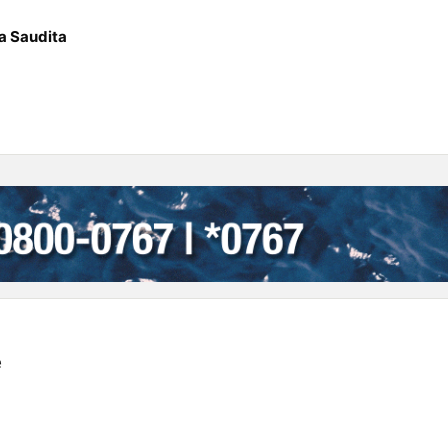
ia Saudita
e