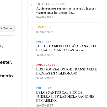
1
INTERÉS GENERAL
Advierten por tormentas severas y fuertes
vientos ante la formación…
06/08/2026
2
TRÁNSITO
𝕏 Twitter
07/03/2017
3
POLÍTICA
o,
EDIL DE CABILDO ACUSÓ A SANABRIA
DE HACER MANIOBRAS PARA…
14/03/2017
este”.
4
JUDICIALES
DOS PROCESADOS POR TRANSPORTAR
DROGAS EN MALDONADO
amento
14/03/2017
5
POLÍTICA
DE LOS SANTOS CALIFICÓ DE
“MISERABLES” LAS DECLARACIONES
DE CABILDO…
16/03/2017