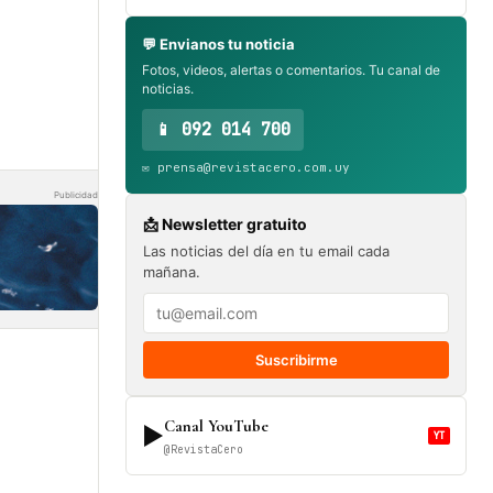
💬 Envianos tu noticia
Fotos, videos, alertas o comentarios. Tu canal de
noticias.
📱 092 014 700
✉️ prensa@revistacero.com.uy
Publicidad
📩 Newsletter gratuito
Las noticias del día en tu email cada
mañana.
Suscribirme
Canal YouTube
▶
YT
@RevistaCero