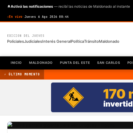
🔔
Activá las notificaciones
— recibí las noticias de Maldonado al instante
En vivo
·
Jueves 6 Ago 2026
·
08:44
EDICION DEL JUEVES
Policiales
Judiciales
Interés General
Política
Tránsito
Maldonado
INICIO
MALDONADO
PUNTA DEL ESTE
SAN CARLOS
PO
⚡ ÚLTIMO MOMENTO