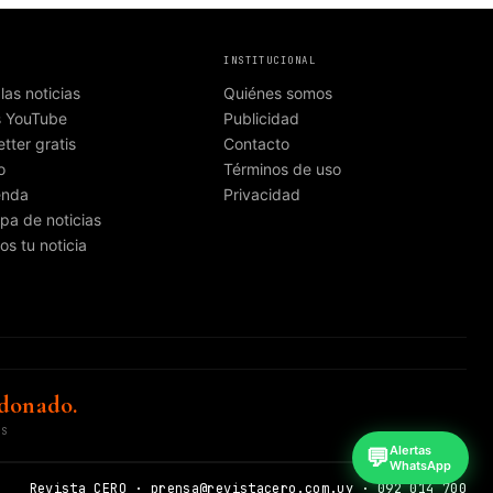
INSTITUCIONAL
las noticias
Quiénes somos
s YouTube
Publicidad
tter gratis
Contacto
o
Términos de uso
enda
Privacidad
pa de noticias
os tu noticia
donado.
OS
Alertas
💬
WhatsApp
Revista CERO · prensa@revistacero.com.uy · 092 014 700