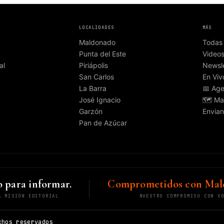
LOCALIDADES
MÁS
Maldonado
Todas 
Punta del Este
Video
al
Piriápolis
Newsle
San Carlos
En Viv
La Barra
📅 Ag
José Ignacio
🗺️ Ma
Garzón
Envian
Pan de Azúcar
 para informar.
Comprometidos con Mal
A MISIÓN EDITORIAL
NUESTRO COMPROMISO CON V
chos reservados