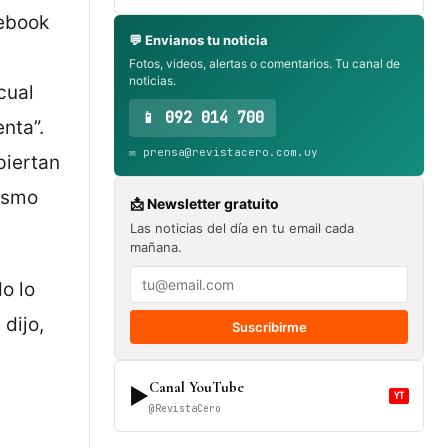
cebook
💬 Envianos tu noticia
Fotos, videos, alertas o comentarios. Tu canal de
noticias.
cual
📱 092 014 700
nta”.
✉️ prensa@revistacero.com.uy
piertan
mismo
📩 Newsletter gratuito
Las noticias del día en tu email cada
mañana.
o lo
dijo,
Suscribirme
Canal YouTube
▶
YT
@RevistaCero