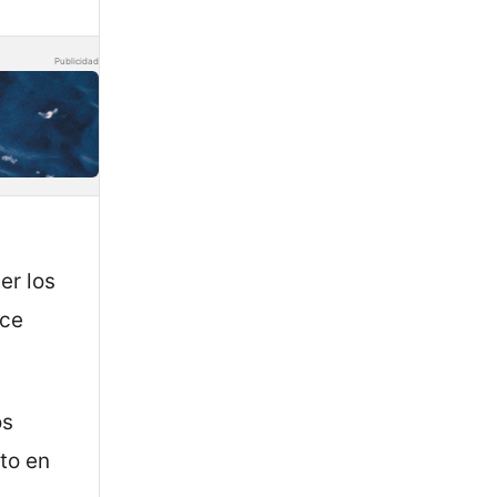
Publicidad
er los
ace
os
to en