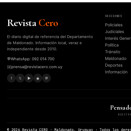
SECCIONES
Revista
Cero
Policiales
Judiciales
El diario digital de referencia del Departamento
Interés Gener
de Maldonado. Información local, veraz e
Política
independiente desde 2010.
Tránsito
Maldonado
💬
WhatsApp: 092 014 700
Deportes
✉️
prensa@revistacero.com.uy
Información
f
𝕏
▶
◉
💬
Pensado
NUESTR
© 2026 Revista CERO · Maldonado, Uruguay · Todos los dere