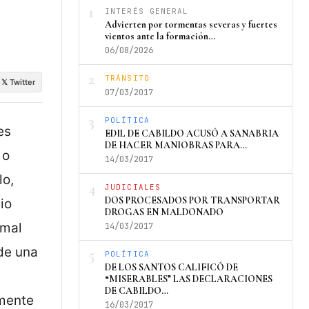
1
INTERÉS GENERAL
Advierten por tormentas severas y fuertes
vientos ante la formación…
06/08/2026
2
TRÁNSITO
𝕏 Twitter
07/03/2017
3
POLÍTICA
es
EDIL DE CABILDO ACUSÓ A SANABRIA
DE HACER MANIOBRAS PARA…
 o
14/03/2017
lo,
4
JUDICIALES
DOS PROCESADOS POR TRANSPORTAR
io
DROGAS EN MALDONADO
 mal
14/03/2017
 de una
5
POLÍTICA
DE LOS SANTOS CALIFICÓ DE
“MISERABLES” LAS DECLARACIONES
DE CABILDO…
amente
16/03/2017