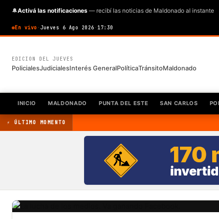
🔔
Activá las notificaciones
— recibí las noticias de Maldonado al instante
En vivo
·
Jueves 6 Ago 2026
·
17:30
EDICION DEL JUEVES
Policiales
Judiciales
Interés General
Política
Tránsito
Maldonado
INICIO
MALDONADO
PUNTA DEL ESTE
SAN CARLOS
PO
⚡ ÚLTIMO MOMENTO