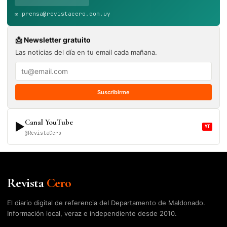
✉️ prensa@revistacero.com.uy
📩 Newsletter gratuito
Las noticias del día en tu email cada mañana.
Suscribirme
Canal YouTube
▶
YT
@RevistaCero
Revista
Cero
El diario digital de referencia del Departamento de Maldonado.
Información local, veraz e independiente desde 2010.