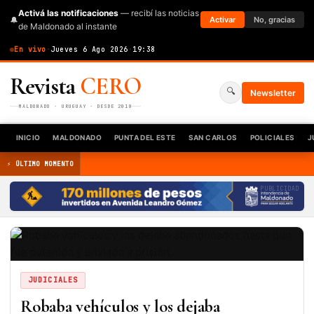
Activá las notificaciones
— recibí las noticias
🔔
Activar
No, gracias
de Maldonado al instante
En vivo
·
Jueves 6 Ago 2026
·
19:38
Revista
CERO
🔍
Newsletter
MALDONADO · URUGUAY · DESDE 2010
INICIO
MALDONADO
PUNTA DEL ESTE
SAN CARLOS
POLICIALES
J
⚡ ÚLTIMO MOMENTO
PUBLICIDAD
JUDICIALES
Robaba vehículos y los dejaba