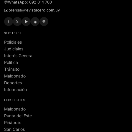
💬
WhatsApp: 092 014 700
✉️
prensa@revistacero.com.uy
f
𝕏
▶
◉
💬
SECCIONES
Policiales
Judiciales
Interés General
Política
Tránsito
Maldonado
Deportes
Información
LOCALIDADES
Maldonado
Punta del Este
Piriápolis
San Carlos