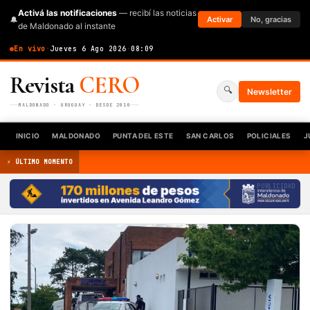
Activá las notificaciones
— recibí las noticias
🔔
Activar
No, gracias
de Maldonado al instante
En vivo
·
Jueves 6 Ago 2026
·
08:09
Revista
CERO
🔍
Newsletter
MALDONADO · URUGUAY · DESDE 2010
INICIO
MALDONADO
PUNTA DEL ESTE
SAN CARLOS
POLICIALES
J
⚡ ÚLTIMO MOMENTO
PUBLICIDAD