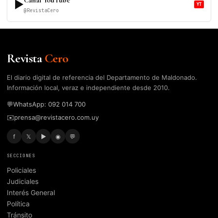
▶
YT
@RevistaCero
Revista
Cero
El diario digital de referencia del Departamento de Maldonado.
Información local, veraz e independiente desde 2010.
💬
WhatsApp: 092 014 700
✉️
prensa@revistacero.com.uy
f
𝕏
▶
◉
💬
SECCIONES
Policiales
Judiciales
Interés General
Política
Tránsito