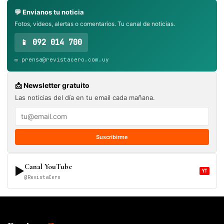
💬 Envianos tu noticia
Fotos, videos, alertas o comentarios. Tu canal de noticias.
📱 092 014 700
✉️ prensa@revistacero.com.uy
📩 Newsletter gratuito
Las noticias del día en tu email cada mañana.
Suscribirme
Canal YouTube
▶
YT
@RevistaCero