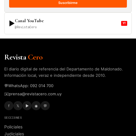
Suscribirme
Canal YouTube
▶
YT
@RevistaCero
Revista
Cero
El diario digital de referencia del Departamento de Maldonado.
Información local, veraz e independiente desde 2010.
💬
WhatsApp: 092 014 700
✉️
prensa@revistacero.com.uy
f
𝕏
▶
◉
💬
SECCIONES
Policiales
Judiciales